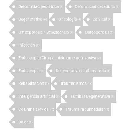
Deformidad pediátrica
Deformidad del adulto
(8)
(7)
Degenerativa
Oncología
Cervical
(6)
(4)
(4)
Osteoporosis / Senescencia
Osteoporosis
(4)
(3)
Infección
(2)
Endoscopia/Cirugía mínimamente invasiva
(2)
Endoscopia
Degenerativa / Inflamatoria
(2)
(1)
Rehabilitación
Traumatismos
(1)
(1)
Inteligencia artificial
Lumbar Degenerativa
(1)
(1)
Columna cervical
Trauma raquimedular
(1)
(1)
Dolor
(1)