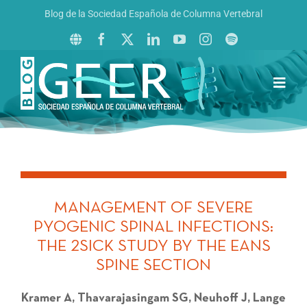
Saltar
Blog de la Sociedad Española de Columna Vertebral
al
contenido
Toggl
Navig
Inicio
Boletín GEER
Revista La Columna al Día
MANAGEMENT OF SEVERE
Reto al Raquis
PYOGENIC SPINAL INFECTIONS:
THE 2SICK STUDY BY THE EANS
SPINE SECTION
Kramer A, Thavarajasingam SG, Neuhoff J, Lange