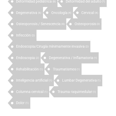
Deformidad pediátrica
Deformidad del adulto
(8)
(7)
Degenerativa
Oncología
Cervical
(6)
(4)
(4)
Osteoporosis / Senescencia
Osteoporosis
(4)
(3)
Infección
(2)
Endoscopia/Cirugía mínimamente invasiva
(2)
Endoscopia
Degenerativa / Inflamatoria
(2)
(1)
Rehabilitación
Traumatismos
(1)
(1)
Inteligencia artificial
Lumbar Degenerativa
(1)
(1)
Columna cervical
Trauma raquimedular
(1)
(1)
Dolor
(1)