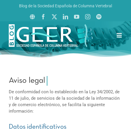
Saltar
Blog de la Sociedad Española de Columna Vertebral
al
contenido
Toggl
Navig
Inicio
Boletín GEER
Revista La Columna al Día
Reto al Raquis
De conformidad con lo establecido en la Ley 34/2002, de
11 de julio, de servicios de la sociedad de la información
y de comercio electrónico, se facilita la siguiente
información:
Datos identificativos