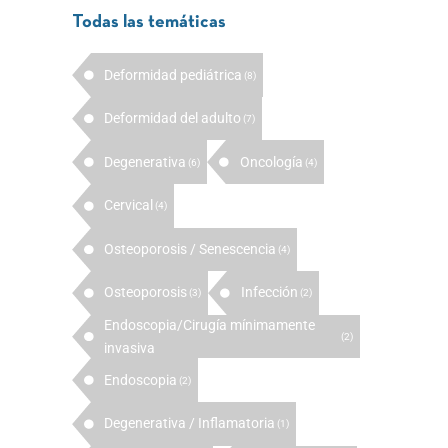
Todas las temáticas
Deformidad pediátrica
(8)
Deformidad del adulto
(7)
Degenerativa
Oncología
(6)
(4)
Cervical
(4)
Osteoporosis / Senescencia
(4)
Osteoporosis
Infección
(3)
(2)
Endoscopia/Cirugía mínimamente
(2)
invasiva
Endoscopia
(2)
Degenerativa / Inflamatoria
(1)