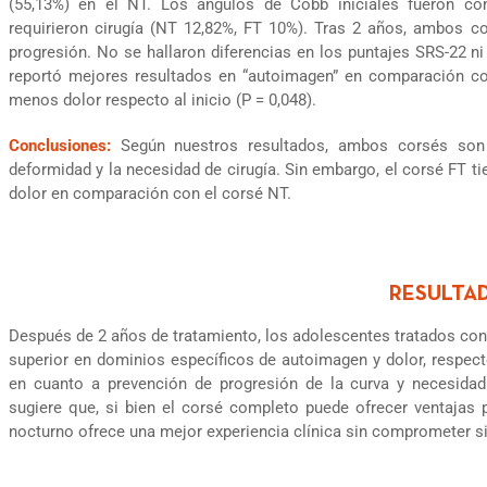
(55,13%) en el NT. Los ángulos de Cobb iniciales fueron co
requirieron cirugía (NT 12,82%, FT 10%). Tras 2 años, ambos co
progresión. No se hallaron diferencias en los puntajes SRS-22 n
reportó mejores resultados en “autoimagen” en comparación co
menos dolor respecto al inicio (P = 0,048).
Conclusiones:
Según nuestros resultados, ambos corsés son i
deformidad y la necesidad de cirugía. Sin embargo, el corsé FT t
dolor en comparación con el corsé NT.
Después de 2 años de tratamiento, los adolescentes tratados con
superior en dominios específicos de autoimagen y dolor, respecto
en cuanto a prevención de progresión de la curva y necesida
sugiere que, si bien el corsé completo puede ofrecer ventajas p
nocturno ofrece una mejor experiencia clínica sin comprometer s