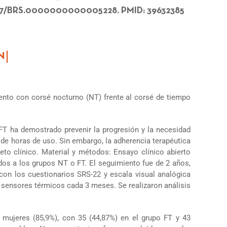
10.1097/BRS.0000000000005228. PMID: 39632385
iento con corsé nocturno (NT) frente al corsé de tiempo
FT ha demostrado prevenir la progresión y la necesidad
 de horas de uso. Sin embargo, la adherencia terapéutica
eto clínico. Material y métodos: Ensayo clínico abierto
ados a los grupos NT o FT. El seguimiento fue de 2 años,
 con los cuestionarios SRS-22 y escala visual analógica
n sensores térmicos cada 3 meses. Se realizaron análisis
 mujeres (85,9%), con 35 (44,87%) en el grupo FT y 43