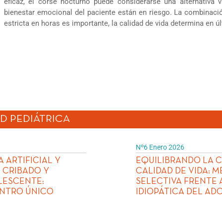
eficaz, el corsé nocturno puede considerarse una alternativa v
bienestar emocional del paciente están en riesgo. La combinació
estricta en horas es importante, la calidad de vida determina en últ
D PEDIÁTRICA
Nº6 Enero 2026
 ARTIFICIAL Y
EQUILIBRANDO LA 
L CRIBADO Y
CALIDAD DE VIDA: M
LESCENTE:
SELECTIVA FRENTE 
ENTRO ÚNICO
IDIOPÁTICA DEL AD