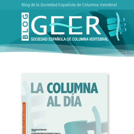
Saltar
Blog de la Sociedad Española de Columna Vertebral
al
contenido