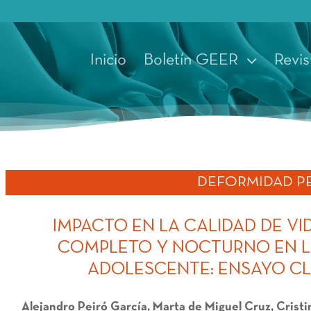
Inicio
Boletín GEER
Revis
DEFORMIDAD PE
IMPACTO EN LA CALIDAD DE VI
COMPLETO Y NOCTURNO EN LA
ADOLESCENTE: ENSAYO CL
Alejandro Peiró García, Marta de Miguel Cruz, Crist