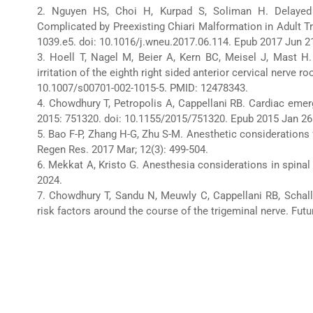
2. Nguyen HS, Choi H, Kurpad S, Soliman H. Delayed 
Complicated by Preexisting Chiari Malformation in Adult T
1039.e5. doi: 10.1016/j.wneu.2017.06.114. Epub 2017 Jun 2
3. Hoell T, Nagel M, Beier A, Kern BC, Meisel J, Mast H.
irritation of the eighth right sided anterior cervical nerve 
10.1007/s00701-002-1015-5. PMID: 12478343.
4. Chowdhury T, Petropolis A, Cappellani RB. Cardiac emer
2015: 751320. doi: 10.1155/2015/751320. Epub 2015 Jan 
5. Bao F-P, Zhang H-G, Zhu S-M. Anesthetic considerations f
Regen Res. 2017 Mar; 12(3): 499-504.
6. Mekkat A, Kristo G. Anesthesia considerations in spinal
2024.
7. Chowdhury T, Sandu N, Meuwly C, Cappellani RB, Schaller
risk factors around the course of the trigeminal nerve. Futu