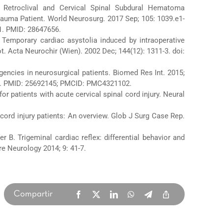
Retroclival and Cervical Spinal Subdural Hematoma
rauma Patient. World Neurosurg. 2017 Sep; 105: 1039.e1-
1. PMID: 28647656.
 Temporary cardiac asystolia induced by intraoperative
root. Acta Neurochir (Wien). 2002 Dec; 144(12): 1311-3. doi:
gencies in neurosurgical patients. Biomed Res Int. 2015;
26. PMID: 25692145; PMCID: PMC4321102.
or patients with acute cervical spinal cord injury. Neural
 cord injury patients: An overview. Glob J Surg Case Rep.
 B. Trigeminal cardiac reflex: differential behavior and
re Neurology 2014; 9: 41-7.
Compartir