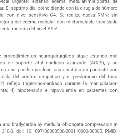
vical urgente: extenso edema medular/mielopatía de
r. El séptimo día, coincidiendo con la cirugía de húmero
ia, con nivel sensitivo C4. Se realiza nueva RMN: sin
ejoría del edema medular, con mielomalacia localizada
enta mejoría del nivel ASIA.
te procedimientos neuroquirúrgicos sigue estando mal
mos de soporte vital cardíaco avanzado (ACLS), y se
res que pueden producir una asistolia en paciente con
érdida del control simpático y el predominio del tono
 2) reflejo trigémino-cardíaco durante la manipulación
iente; 4) hipotensión e hipovolemia en pacientes con
on and bradycardia by medulla oblongata compression in
): 310-3. doi: 10.1097/00008506-200110000-00005. PMID: