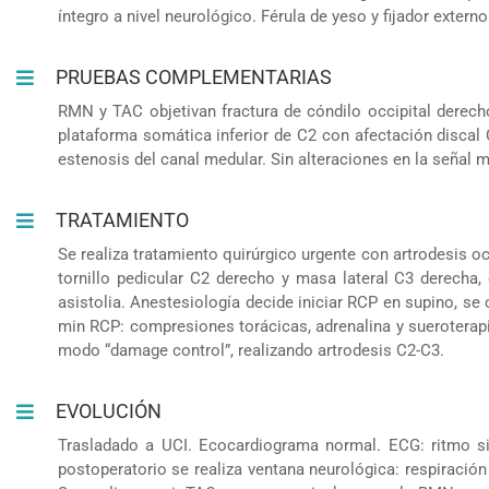
íntegro a nivel neurológico. Férula de yeso y fijador exter
PRUEBAS COMPLEMENTARIAS
RMN y TAC objetivan fractura de cóndilo occipital derecho
plataforma somática inferior de C2 con afectación discal 
estenosis del canal medular. Sin alteraciones en la señal m
TRATAMIENTO
Se realiza tratamiento quirúrgico urgente con artrodesis o
tornillo pedicular C2 derecho y masa lateral C3 derecha,
asistolia. Anestesiología decide iniciar RCP en supino, se 
min RCP: compresiones torácicas, adrenalina y sueroterapi
modo “damage control”, realizando artrodesis C2-C3.
EVOLUCIÓN
Trasladado a UCI. Ecocardiograma normal. ECG: ritmo sin
postoperatorio se realiza ventana neurológica: respiració