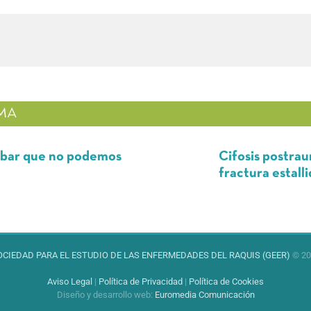
MA
 que no podemos
Cifosis postraumáti
fractura estallido v
OCIEDAD PARA EL ESTUDIO DE LAS ENFERMEDADES DEL RAQUIS (GEER)
© 20
Aviso Legal
|
Política de Privacidad
|
Política de Cookies
Diseño y desarrollo web
:
Euromedia Comunicación