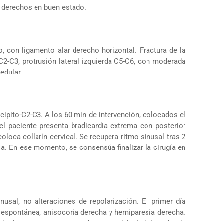
no derechos en buen estado.
, con ligamento alar derecho horizontal. Fractura de la
C2-C3, protrusión lateral izquierda C5-C6, con moderada
edular.
ccipito-C2-C3. A los 60 min de intervención, colocados el
 el paciente presenta bradicardia extrema con posterior
coloca collarín cervical. Se recupera ritmo sinusal tras 2
a. En ese momento, se consensúa finalizar la cirugía en
usal, no alteraciones de repolarización. El primer día
n espontánea, anisocoria derecha y hemiparesia derecha.