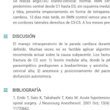
Se realiza angioTAC craneo-cervical: normal. RMN cer
predominio central desde C1 hasta D3, sin isquemia medula
y tibia, presenta empeoramiento en forma de tetrapares
cambios. 12 días más tarde, en RMN control vemos una m
en cordones laterales derechos de C3-C5. A los meses pres
DISCUSIÓN
El manejo intraoperatorio de la parada cardíaca duran
definido. Muchas veces no es factible aplicar algorit
recomienda actuar sobre la causa subyacente. Los facto
fractura de C2 son: 1) lesión medular alta, donde la p
parasimpático predisponen a bradiarritmias y asistolia;
cervical alta; 3) anestesia y posicionamiento del pac
disfunción autonómica.
BIBLIOGRAFÍA
1. Endo T, Sato K, Takahashi T, Kato M. Acute hypotensi
spinal surgery. J Neurosurg Anesthesiol. 2001 Oct; 13(4
11733662.