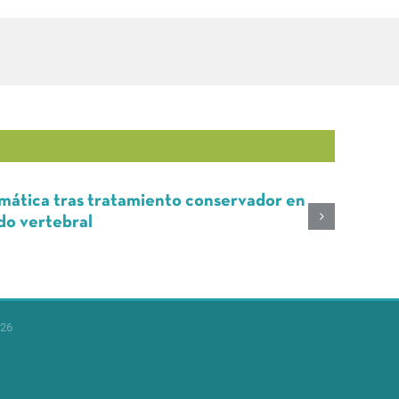
ca tras tratamiento conservador en
Ci
ertebral
de
26