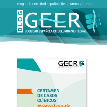
Saltar
Blog de la Sociedad Española de Columna Vertebral
al
contenido