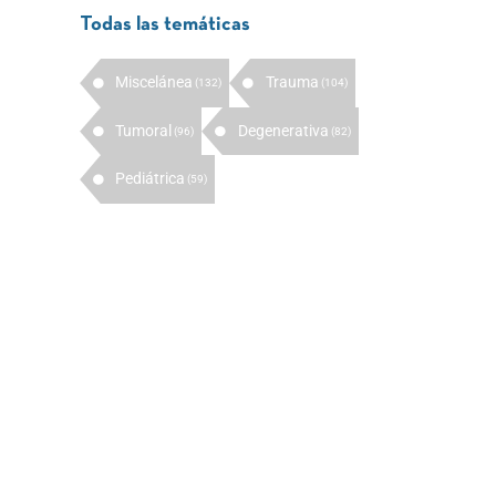
Todas las temáticas
Miscelánea
Trauma
(132)
(104)
Tumoral
Degenerativa
(96)
(82)
Pediátrica
(59)