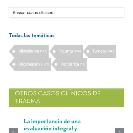
Buscar:
Todas las temáticas
Miscelánea
Trauma
Tumoral
(132)
(104)
(96)
Degenerativa
Pediátrica
(82)
(59)
OTROS CASOS CLÍNICOS DE
TRAUMA
La importancia de una
evaluación integral y