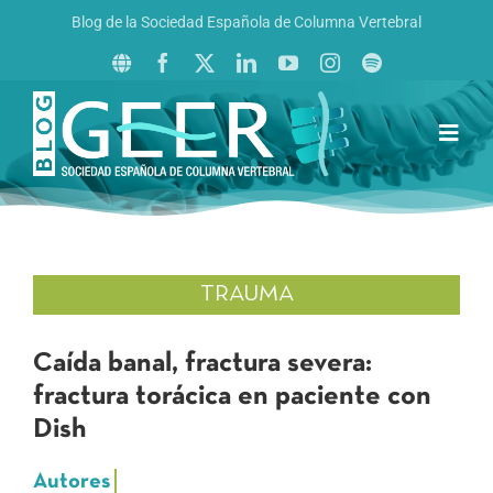
Saltar
Blog de la Sociedad Española de Columna Vertebral
al
contenido
Toggl
Navig
Inicio
Boletín GEER
Revista La Columna al Día
TRAUMA
Reto al Raquis
Caída banal, fractura severa:
fractura torácica en paciente con
Dish