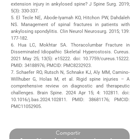
extension injury in ankylosed spine? J Spine Surg. 2019;
5(3): 330-337.
5. El Tecle NE, Abode-Iyamah KO, Hitchon PW, Dahdaleh
NS. Management of spinal fractures in patients with
ankylosing spondylitis. Clin Neurol Neurosurg. 2015; 139:
177-182.
6. Hua LC, Mokhtar SA. Thoracolumbar Fracture in
Disseminated Idiopathic Skeletal Hyperostosis. Cureus.
2021 May 25; 13(5): e15222. doi: 10.7759/cureus.15222.
PMID: 34188976; PMCID: PMC8232923.
7. Schaefer RO, Rutsch N, Schnake KJ, Aly MM, Camino-
Willhuber G, Holas M, et al. Rigid spine injuries – A
comprehensive review on diagnostic and therapeutic
challenges. Brain Spine. 2024 Apr 15; 4: 102811. doi:
10.1016/j.bas.2024.102811. PMID: 38681176; PMCID:
PMC11052905.
Compartir