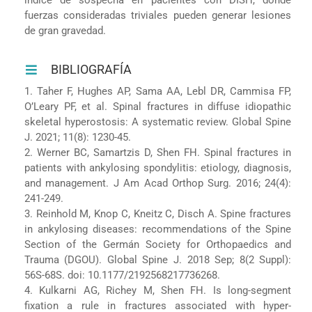
fuerzas consideradas triviales pueden generar lesiones
de gran gravedad.
BIBLIOGRAFÍA
1. Taher F, Hughes AP, Sama AA, Lebl DR, Cammisa FP,
O’Leary PF, et al. Spinal fractures in diffuse idiopathic
skeletal hyperostosis: A systematic review. Global Spine
J. 2021; 11(8): 1230-45.
2. Werner BC, Samartzis D, Shen FH. Spinal fractures in
patients with ankylosing spondylitis: etiology, diagnosis,
and management. J Am Acad Orthop Surg. 2016; 24(4):
241-249.
3. Reinhold M, Knop C, Kneitz C, Disch A. Spine fractures
in ankylosing diseases: recommendations of the Spine
Section of the Germán Society for Orthopaedics and
Trauma (DGOU). Global Spine J. 2018 Sep; 8(2 Suppl):
56S-68S. doi: 10.1177/2192568217736268.
4. Kulkarni AG, Richey M, Shen FH. Is long-segment
fixation a rule in fractures associated with hyper-