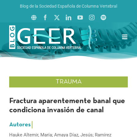
Saltar
Blog de la Sociedad Española de Columna Vertebral
al
contenido
Toggl
Navig
Inicio
Boletín GEER
Revista La Columna al Día
TRAUMA
Reto al Raquis
Fractura aparentemente banal que
condiciona invasión de canal
Hauke Altemir, María; Amaya Díaz, Jesús; Ramírez