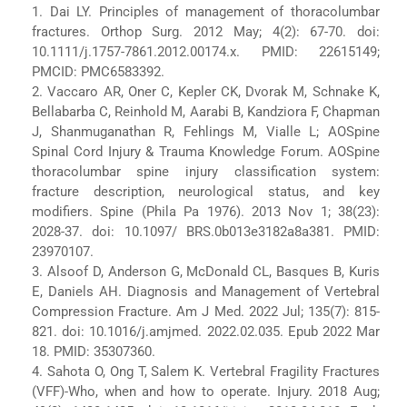
1. Dai LY. Principles of management of thoracolumbar
fractures. Orthop Surg. 2012 May; 4(2): 67-70. doi:
10.1111/j.1757-7861.2012.00174.x. PMID: 22615149;
PMCID: PMC6583392.
2. Vaccaro AR, Oner C, Kepler CK, Dvorak M, Schnake K,
Bellabarba C, Reinhold M, Aarabi B, Kandziora F, Chapman
J, Shanmuganathan R, Fehlings M, Vialle L; AOSpine
Spinal Cord Injury & Trauma Knowledge Forum. AOSpine
thoracolumbar spine injury classification system:
fracture description, neurological status, and key
modifiers. Spine (Phila Pa 1976). 2013 Nov 1; 38(23):
2028-37. doi: 10.1097/ BRS.0b013e3182a8a381. PMID:
23970107.
3. Alsoof D, Anderson G, McDonald CL, Basques B, Kuris
E, Daniels AH. Diagnosis and Management of Vertebral
Compression Fracture. Am J Med. 2022 Jul; 135(7): 815-
821. doi: 10.1016/j.amjmed. 2022.02.035. Epub 2022 Mar
18. PMID: 35307360.
4. Sahota O, Ong T, Salem K. Vertebral Fragility Fractures
(VFF)-Who, when and how to operate. Injury. 2018 Aug;