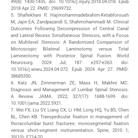
49(8): 1430-1435. doi: 10.1016/j.injury.2018.04.018. Epub
2018 Apr 22. PMID: 29699732.
5. Shafiekhani P, Hajimohammadebrahim-Ketabforoush
M, Jajin EA, Zandpazandi S, Shahmohammadi M. Clínical
Outcomes Following Decompression of Central Canal
and Lateral Recess Simultaneous Stenosis, with a Focus
on Multilevel Stenosis: A Randomized Comparison of
Microscopic Bilateral Laminotomy versus Total
Laminectomy with Posterior Spinal Fusion. World
Neurosurg. 2024 Jul; 187: e257-e263. doi:
10.1016/j.wneu.2024.04.072. Epub 2024 Apr 27. PMID:
38685350.
6. Katz JN, Zimmerman ZE, Mass H, Makhni MC.
Diagnosis and Management of Lumbar Spinal Stenosis:
A Review. JAMA. 2022; 327(17): 1688-1699. doi:
10.1001/jama.2022.5921.
7. Wei FX, Liu SY, Liang CX, Li HM, Long HQ, Yu BS, Chen
BL, Chen KB. Transpedicular fixation in management of
thoracolumbar burst fractures: monosegmental fixation
versus short-segment instrumentation. Spine, 2010 1;
35(15): E714-20.