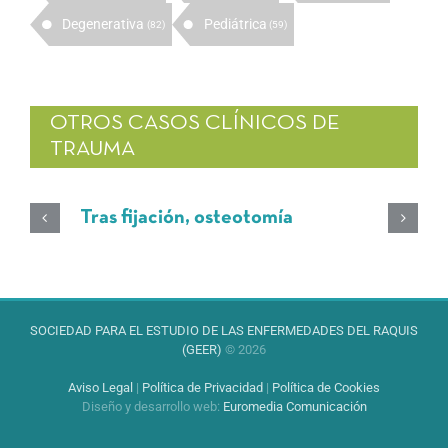
Degenerativa
Pediátrica
(82)
(59)
OTROS CASOS CLÍNICOS DE
TRAUMA
Tras fijación, osteotomía
SOCIEDAD PARA EL ESTUDIO DE LAS ENFERMEDADES DEL RAQUIS
(GEER)
© 2026
Aviso Legal
|
Política de Privacidad
|
Política de Cookies
Diseño y desarrollo web
:
Euromedia Comunicación