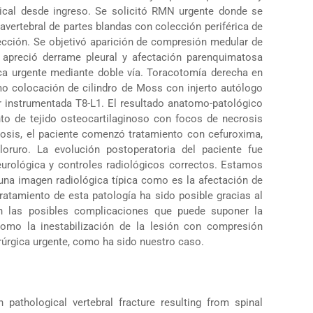
sical desde ingreso. Se solicitó RMN urgente donde se
vertebral de partes blandas con colección periférica de
fección. Se objetivó aparición de compresión medular de
 apreció derrame pleural y afectación parenquimatosa
gica urgente mediante doble vía. Toracotomía derecha en
mo colocación de cilindro de Moss con injerto autólogo
or instrumentada T8-L1. El resultado anatomo-patológico
to de tejido osteocartilaginoso con focos de necrosis
ulosis, el paciente comenzó tratamiento con cefuroxima,
cloruro. La evolución postoperatoria del paciente fue
 neurológica y controles radiológicos correctos. Estamos
 una imagen radiológica típica como es la afectación de
ratamiento de esta patología ha sido posible gracias al
n las posibles complicaciones que puede suponer la
como la inestabilización de la lesión con compresión
rúrgica urgente, como ha sido nuestro caso.
 pathological vertebral fracture resulting from spinal