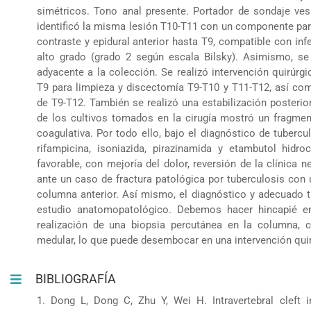
simétricos. Tono anal presente. Portador de sondaje ve
identificó la misma lesión T10-T11 con un componente para
contraste y epidural anterior hasta T9, compatible con in
alto grado (grado 2 según escala Bilsky). Asimismo, se
adyacente a la colección. Se realizó intervención quirúr
T9 para limpieza y discectomía T9-T10 y T11-T12, así co
de T9-T12. También se realizó una estabilización posteri
de los cultivos tomados en la cirugía mostró un fragmen
coagulativa. Por todo ello, bajo el diagnóstico de tuberc
rifampicina, isoniazida, pirazinamida y etambutol hidro
favorable, con mejoría del dolor, reversión de la clínica
ante un caso de fractura patológica por tuberculosis con
columna anterior. Así mismo, el diagnóstico y adecuado t
estudio anatomopatológico. Debemos hacer hincapié e
realización de una biopsia percutánea en la columna, 
medular, lo que puede desembocar en una intervención qui
BIBLIOGRAFÍA
1. Dong L, Dong C, Zhu Y, Wei H. Intravertebral cleft in