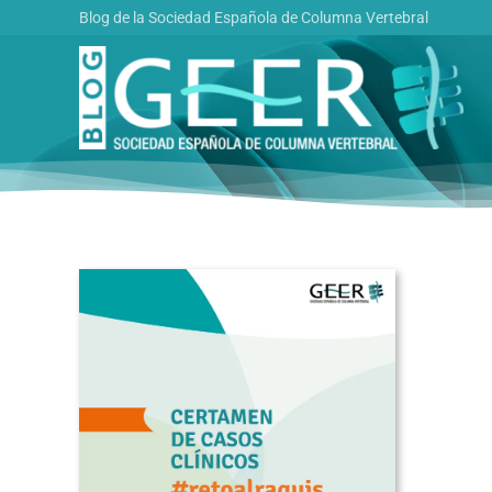
Saltar
Blog de la Sociedad Española de Columna Vertebral
al
contenido