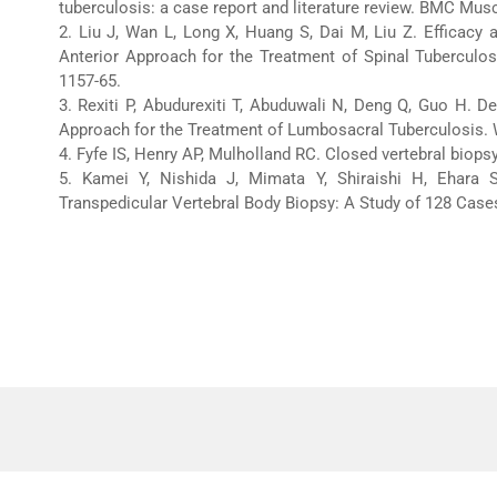
tuberculosis: a case report and literature review. BMC Musc
2. Liu J, Wan L, Long X, Huang S, Dai M, Liu Z. Efficacy
Anterior Approach for the Treatment of Spinal Tuberculos
1157-65.
3. Rexiti P, Abudurexiti T, Abuduwali N, Deng Q, Guo H. D
Approach for the Treatment of Lumbosacral Tuberculosis. 
4. Fyfe IS, Henry AP, Mulholland RC. Closed vertebral biopsy
5. Kamei Y, Nishida J, Mimata Y, Shiraishi H, Ehara
Transpedicular Vertebral Body Biopsy: A Study of 128 Cases