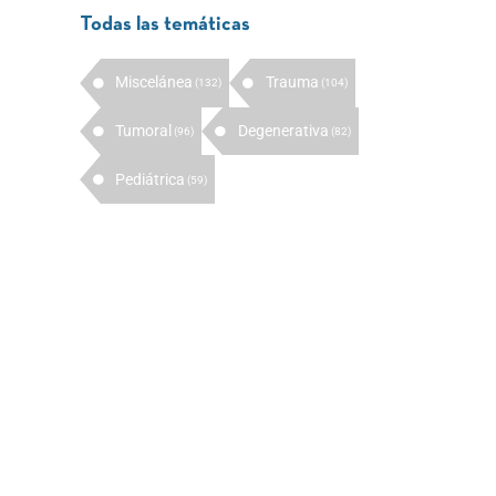
Todas las temáticas
Miscelánea
Trauma
(132)
(104)
Tumoral
Degenerativa
(96)
(82)
Pediátrica
(59)