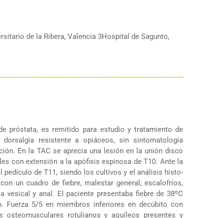
rsitario de la Ribera, Valencia 3Hospital de Sagunto,
 próstata, es remitido para estudio y tratamiento de
 dorsalgia resistente a opiáceos, sin sintomatología
ión. En la TAC se aprecia una lesión en la unión disco
les con extensión a la apófisis espinosa de T10. Ante la
 pedículo de T11, siendo los cultivos y el análisis histo-
 con un cuadro de fiebre, malestar general, escalofríos,
a vesical y anal. El paciente presentaba fiebre de 38ºC
n. Fuerza 5/5 en miembros inferiores en decúbito con
os osteomusculares rotulianos y aquíleos presentes y