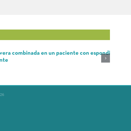
inada en un paciente con espondilitis
Va
e 
26