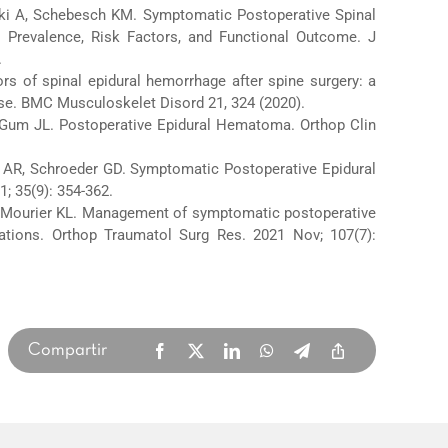
ski A, Schebesch KM. Symptomatic Postoperative Spinal
 Prevalence, Risk Factors, and Functional Outcome. J
.
tors of spinal epidural hemorrhage after spine surgery: a
ase. BMC Musculoskelet Disord 21, 324 (2020).
 Gum JL. Postoperative Epidural Hematoma. Orthop Clin
o AR, Schroeder GD. Symptomatic Postoperative Epidural
; 35(9): 354-362.
R, Mourier KL. Management of symptomatic postoperative
ations. Orthop Traumatol Surg Res. 2021 Nov; 107(7):
Compartir