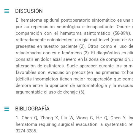
DISCUSIÓN
El hematoma epidural postoperatorio sintomático es una 
por su repercusión neurológica e incapacitante. Ocurre 
comparación con el hematoma asintomático (58-89%). 
reiteradamente coincidentes: cirugía multinivel (más de 5 
presentes en nuestro paciente (2). Otros como el uso de 
relacionados con este fenómeno (3). El diagnóstico es cl
consistir en dolor axial severo en la zona de compresión,
alteración de esfínteres. Suele aparecer durante los prim
favorables son: evacuación precoz (en las primeras 12 ho
(déficits incompletos tienen mejor recuperación que comp
demora entre la aparición de sintomatología y la evacua
argumentable el uso de drenaje (6).
BIBLIOGRAFÍA
1. Chen Q, Zhong X, Liu W, Wong C, He Q, Chen Y. Inc
hematoma requiring surgical evacuation: a systematic re
3274-3285.