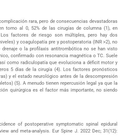
complicación rara, pero de consecuencias devastadoras
en torno al 0, 52% de las cirugías de columna (1), en
Los factores de riesgo son múltiples, pero hay dos
niveles) y coagulopatía pre y postoperatoria (INR >2), no
drenaje o la profilaxis antitrombótica no se han visto
ínico, confirmado con resonancia magnética o TC. Suele
 así como radiculopatía que evoluciona a déficit motor y
eros 5 días de la cirugía (4). Los factores pronósticos
ras) y el estado neurológico antes de la descompresión
letos) (5). A menudo tienen repercusión legal ya que la
ción quirúrgica es el factor más importante, no siendo
idence of postoperative symptomatic spinal epidural
view and meta-analysis. Eur Spine J. 2022 Dec; 31(12):