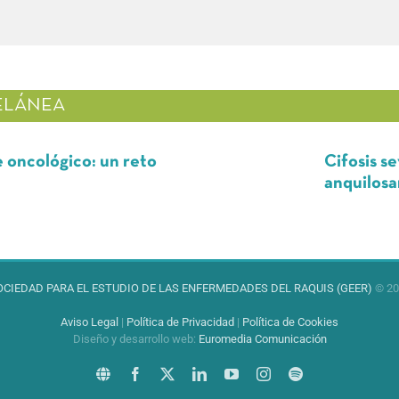
ELÁNEA
o: un reto
Cifosis severa comb
anquilosante
OCIEDAD PARA EL ESTUDIO DE LAS ENFERMEDADES DEL RAQUIS (GEER)
© 20
Aviso Legal
|
Política de Privacidad
|
Política de Cookies
Diseño y desarrollo web
:
Euromedia Comunicación
Sitio
Facebook
X
LinkedIn
YouTube
Instagram
Spotify
web