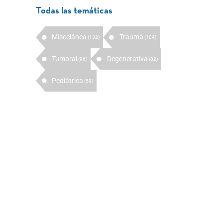
Todas las temáticas
Miscelánea
Trauma
(132)
(104)
Tumoral
Degenerativa
(96)
(82)
Pediátrica
(59)