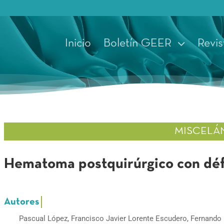
Inicio
Boletín GEER
Revis
MISCELÁ
Hematoma postquirúrgico con déf
Pascual López, Francisco Javier Lorente Escudero, Fernando