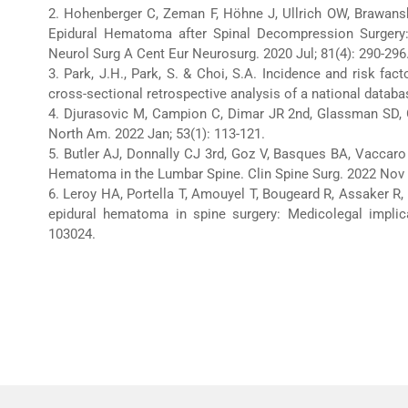
2. Hohenberger C, Zeman F, Höhne J, Ullrich OW, Brawan
Epidural Hematoma after Spinal Decompression Surgery:
Neurol Surg A Cent Eur Neurosurg. 2020 Jul; 81(4): 290-296
3. Park, J.H., Park, S. & Choi, S.A. Incidence and risk fac
cross-sectional retrospective analysis of a national datab
4. Djurasovic M, Campion C, Dimar JR 2nd, Glassman SD,
North Am. 2022 Jan; 53(1): 113-121.
5. Butler AJ, Donnally CJ 3rd, Goz V, Basques BA, Vaccar
Hematoma in the Lumbar Spine. Clin Spine Surg. 2022 Nov 1
6. Leroy HA, Portella T, Amouyel T, Bougeard R, Assaker 
epidural hematoma in spine surgery: Medicolegal implic
103024.