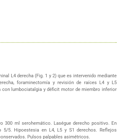
nal L4 derecha (Fig. 1 y 2) que es intervenido mediante
derecha, foraminectomía y revisión de raíces L4 y L5
 con lumbociatalgia y déficit motor de miembro inferior
vo 300 ml serohemático. Laségue derecho positivo. En
o 5/5. Hipoestesia en L4, L5 y S1 derechos. Reflejos
 conservados. Pulsos palpables asimétricos.