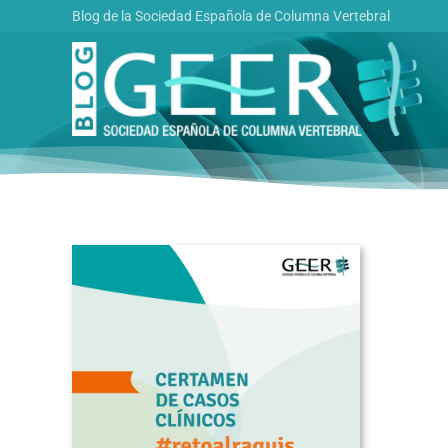
Saltar
Blog de la Sociedad Española de Columna Vertebral
al
contenido