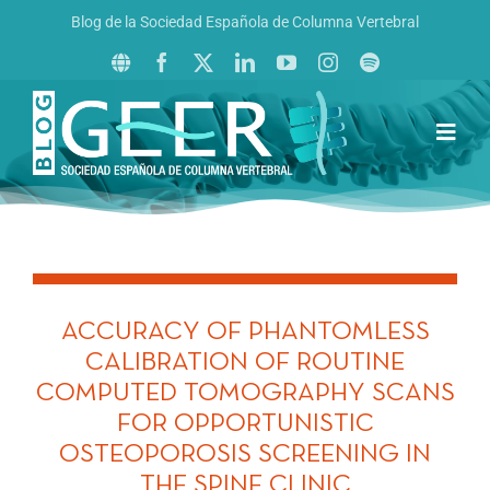
Saltar
Blog de la Sociedad Española de Columna Vertebral
al
contenido
Toggl
Navig
Inicio
Boletín GEER
Revista La Columna al Día
ACCURACY OF PHANTOMLESS
Reto al Raquis
CALIBRATION OF ROUTINE
COMPUTED TOMOGRAPHY SCANS
FOR OPPORTUNISTIC
OSTEOPOROSIS SCREENING IN
THE SPINE CLINIC