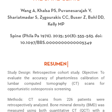
Wang A, Khalsa PS, Puvanesarajah V,
Shariatmadar S, Zygourakis CC, Buser Z, Bohl DD,
Kelly MP
Spine (Phila Pa 1976). 2025; 50(8): 555–563. doi:
10.1097/BRS.0000000000005349
Study Design: Retrospective cohort study. Objective: To
evaluate the accuracy of phantomless calibration of
lumbar computed tomography (CT) scans for
opportunistic osteoporosis screening.
Methods: CT scans from 226 patients were
retrospectively analyzed. Bone mineral density (BMD) was
measured using both quantitative CT (QCT) with a