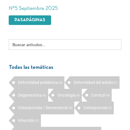
Nº5 Septiembre 2025
PASAPÁGINAS
Buscar:
Todas las temáticas
Deformidad pediátrica
Deformidad del adulto
(8)
(7)
Degenerativa
Oncología
Cervical
(6)
(4)
(4)
Osteoporosis / Senescencia
Osteoporosis
(4)
(3)
Infección
(2)