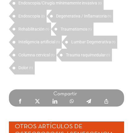
Endoscopia/Cirugía mínimamente invasiva
(2)
Endoscopia
Degenerativa / Inflamatoria
(2)
(1)
Rehabilitación
Traumatismos
(1)
(1)
Inteligencia artificial
Lumbar Degenerativa
(1)
(1)
Columna cervical
Trauma raquimedular
(1)
(1)
Dolor
(1)
Compartir
OTROS ARTÍCULOS DE