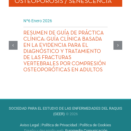
OSTEOPOROSIS / SENESCENCIA
Nº6 Enero 2026
RESUMEN DE GUÍA DE PRÁCTICA
CLÍNICA: GUÍA CLÍNICA BASADA
EN LA EVIDENCIA PARA EL
DIAGNÓSTICO Y TRATAMIENTO
DE LAS FRACTURAS
VERTEBRALES POR COMPRESIÓN
OSTEOPORÓTICAS EN ADULTOS
SOCIEDAD PARA EL ESTUDIO DE LAS ENFERMEDADES DEL RAQUIS
(GEER)
© 2026
Aviso Legal
|
Política de Privacidad
|
Política de Cookies
Diseño y desarrollo web
:
Euromedia Comunicación