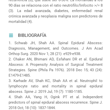
90 días se relaciona con el ratio neutrófilo/linfocito >/= 8
(3). La edad avanzada, diabetes, enfermedad renal
crónica avanzada y neoplasia maligna son predictores de
mortalidad (4).
BIBLIOGRAFÍA
1. Schwab JH, Shah AA. Spinal Epidural Abscess:
Diagnosis, Management, and Outcomes. J Am Acad
Orthop Surg. 2020 Nov 1; 28 (21): e929-e938.
2. Chaker AN, Bhimani AD, Esfahani DR et al. Epidural
Abscess: A Propensity Analysis of Surgical Treatment
Strategies. Spine (Phila Pa 1976). 2018 Dec 15; 43 (24):
E1479-E1485.
3. Karhade AV, Shah KC, Shah AA et al. Neutrophil to
lymphocyte ratio and mortality in spinal epidural
abscess. Spine J. 2019 Jul; 19 (7): 1180-1185.
4. Shah AA, Yang H, Ogink PT et al. Independent
predictors of spinal epidural abscess recurrence. Spine J.
2018 Oct; 18 (10): 1837-1844.