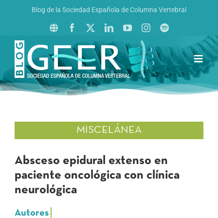
Saltar
Blog de la Sociedad Española de Columna Vertebral
al
contenido
Toggl
Navig
Inicio
Boletín GEER
Revista La Columna al Día
MISCELÁNEA
Reto al Raquis
Absceso epidural extenso en
paciente oncológica con clínica
neurológica