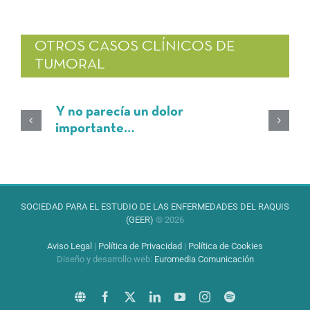
OTROS CASOS CLÍNICOS DE
TUMORAL
Y no parecía un dolor
importante…
SOCIEDAD PARA EL ESTUDIO DE LAS ENFERMEDADES DEL RAQUIS
(GEER)
© 2026
Aviso Legal
|
Política de Privacidad
|
Política de Cookies
Diseño y desarrollo web
:
Euromedia Comunicación
Sitio
Facebook
X
LinkedIn
YouTube
Instagram
Spotify
web