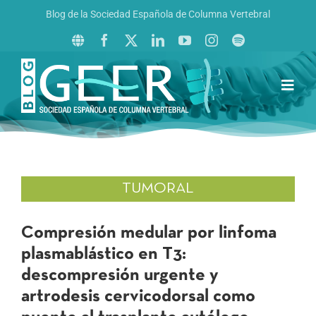
Saltar
Blog de la Sociedad Española de Columna Vertebral
al
contenido
Toggl
Navig
Inicio
Boletín GEER
Revista La Columna al Día
TUMORAL
Reto al Raquis
Compresión medular por linfoma
plasmablástico en T3:
descompresión urgente y
artrodesis cervicodorsal como