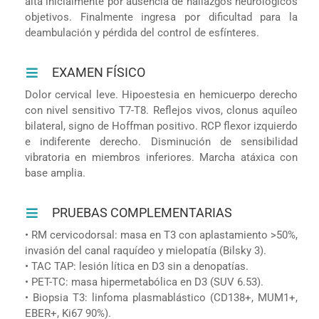
alta inicialmente por ausencia de hallazgos neurológicos
objetivos. Finalmente ingresa por dificultad para la
deambulación y pérdida del control de esfínteres.
EXAMEN FÍSICO
Dolor cervical leve. Hipoestesia en hemicuerpo derecho
con nivel sensitivo T7-T8. Reflejos vivos, clonus aquíleo
bilateral, signo de Hoffman positivo. RCP flexor izquierdo
e indiferente derecho. Disminución de sensibilidad
vibratoria en miembros inferiores. Marcha atáxica con
base amplia.
PRUEBAS COMPLEMENTARIAS
• RM cervicodorsal: masa en T3 con aplastamiento >50%,
invasión del canal raquídeo y mielopatía (Bilsky 3).
• TAC TAP: lesión lítica en D3 sin a denopatías.
• PET-TC: masa hipermetabólica en D3 (SUV 6.53).
• Biopsia T3: linfoma plasmablástico (CD138+, MUM1+,
EBER+, Ki67 90%).