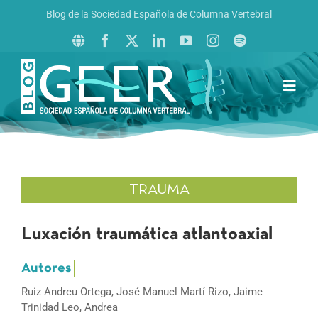
Saltar
Blog de la Sociedad Española de Columna Vertebral
al
contenido
Toggl
Navig
Inicio
Boletín GEER
Revista La Columna al Día
TRAUMA
Reto al Raquis
Luxación traumática atlantoaxial
Ruiz Andreu Ortega, José Manuel Martí Rizo, Jaime
Trinidad Leo, Andrea