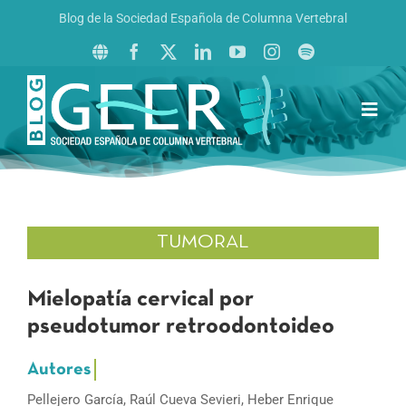
Saltar
Blog de la Sociedad Española de Columna Vertebral
al
contenido
Toggl
Navig
Inicio
Boletín GEER
Revista La Columna al Día
TUMORAL
Reto al Raquis
Mielopatía cervical por
pseudotumor retroodontoideo
Pellejero García, Raúl Cueva Sevieri, Heber Enrique