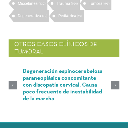
Miscelánea
Trauma
Tumoral
(132)
(104)
(96)
Degenerativa
Pediátrica
(82)
(59)
OTROS CASOS CLÍNICOS DE
TUMORAL
Degeneración espinocerebelosa
paraneoplásica concomitante
con discopatía cervical. Causa
poco frecuente de inestabilidad
de la marcha