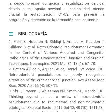
la descompresión quirúrgica y estabilización cervical
debido a mielopatía cervical e inestabilidad, siendo
crucial la estabilización C1-C2 para prevenir la
progresión y regresión de la formación pseudotumoral.
BIBLIOGRAFÍA
1. Fiani B, Houston R, Siddiqi I, Arshad M, Reardon T,
Gilliland B, et al. Retro-Odontoid Pseudotumor Formation
in the Context of Various Acquired and Congenital
Pathologies of the Craniovertebral Junction and Surgical
Techniques. Neurospine. 2021 Mar 31; 18 (1): 67- 78.
2. Batista AV de S, Aguiar GB de, Daniel JW, Veiga JCE.
Retro-odontoid pseudotumor: a poorly recognized
alteration of the craniocervical junction. Rev Assoc Med
Bras. 2020 Apr; 66 (4): 507-11.
3. Shi J, Ermann J, Weissman BN, Smith SE, Mandell JC.
Thinking beyond pannus: a review of retro-odontoid
pseudotumor due to rheumatoid and non-rheumatoid
etiologies. Skeletal Radiol. 2019 Oct 13; 48 (10): 1511-23.