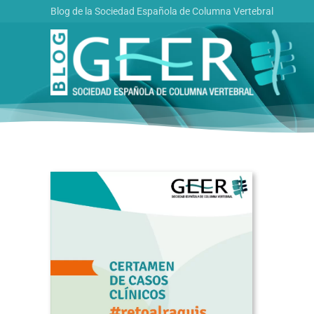
Saltar
Blog de la Sociedad Española de Columna Vertebral
al
contenido