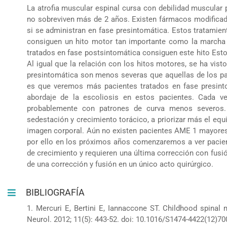
La atrofia muscular espinal cursa con debilidad muscular
no sobreviven más de 2 años. Existen fármacos modifica
si se administran en fase presintomática. Estos tratamien
consiguen un hito motor tan importante como la marcha 
tratados en fase postsintomática consiguen este hito Esto
Al igual que la relación con los hitos motores, se ha vist
presintomática son menos severas que aquellas de los pac
es que veremos más pacientes tratados en fase presint
abordaje de la escoliosis en estos pacientes. Cada 
probablemente con patrones de curva menos severos. E
sedestación y crecimiento torácico, a priorizar más el equi
imagen corporal. Aún no existen pacientes AME 1 mayores
por ello en los próximos años comenzaremos a ver pacien
de crecimiento y requieren una última corrección con fusió
de una corrección y fusión en un único acto quirúrgico.
BIBLIOGRAFÍA
1. Mercuri E, Bertini E, Iannaccone ST. Childhood spinal
Neurol. 2012; 11(5): 443-52. doi: 10.1016/S1474-4422(12)70