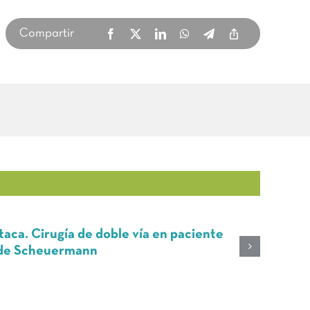
Compartir
ca. Cirugía de doble vía en paciente
Cu
 Scheuermann
Fe