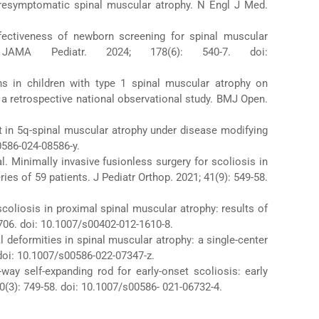
n presymptomatic spinal muscular atrophy. N Engl J Med.
effectiveness of newborn screening for spinal muscular
 JAMA Pediatr. 2024; 178(6): 540-7. doi:
ns in children with type 1 spinal muscular atrophy on
 retrospective national observational study. BMJ Open.
nt in 5q-spinal muscular atrophy under disease modifying
0586-024-08586-y.
 Minimally invasive fusionless surgery for scoliosis in
ries of 59 patients. J Pediatr Orthop. 2021; 41(9): 549-58.
scoliosis in proximal spinal muscular atrophy: results of
706. doi: 10.1007/s00402-012-1610-8.
al deformities in spinal muscular atrophy: a single-center
 doi: 10.1007/s00586-022-07347-z.
-way self-expanding rod for early-onset scoliosis: early
 30(3): 749-58. doi: 10.1007/s00586- 021-06732-4.