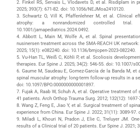
2. Finkel RS, Servais L, Vlodavets D, et al. Risdiplam i
2025; 393(7): 671-82. doi: 10.1056/NEJMoa2410120.
3. Schwartz O, Vill K, Pfaffenlehner M, et al. Clínical 
atrophy: a nonrandomized controlled trial.
10.1001/jamapediatrics.2024.0492.
4. Abbott L, Main M, Wolfe A, et al. Spinal presentatio
nusinersen treatment across the SMA-REACH UK network: a
2025; 15(1): e082240. doi: 10.1136/bmjopen-2023-082240.
5. Vu-Han TL, Weiß C, Köhli P, et al. Scoliosis developme
therapies. Eur Spine J. 2025; 34(2): 546-55. doi: 10.1007/s0
6. Gaume M, Saudeau E, Gomez-García de la Banda M, et al.
spinal muscular atrophy: long-term follow-up results in a se
doi: 10.1097/BPO.0000000000001897.
7. Fujak A, Raab W, Schuh A, et al. Operative treatment of 
41 patients. Arch Orthop Trauma Surg. 2012; 132(12): 1697-
8. Wang Z, Feng E, Jiao Y, et al. Surgical treatment of spin
experience from China. Eur Spine J. 2022; 31(11): 3089-97.
9. Miladi L, Khouri N, Pradon J, Elie C, Treluyer JM. One
results of a Clínical trial of 20 patients. Eur Spine J. 2021;