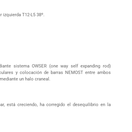
r izquierda T12-L5 38º.
diante sistema OWSER (one way self expanding rod)
diculares y colocación de barras NEMOST entre ambos
 mediante un halo craneal.
r, está creciendo, ha corregido el desequilibrio en la