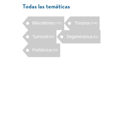
Todas las temáticas
Miscelánea
Trauma
(132)
(104)
Tumoral
Degenerativa
(96)
(82)
Pediátrica
(59)