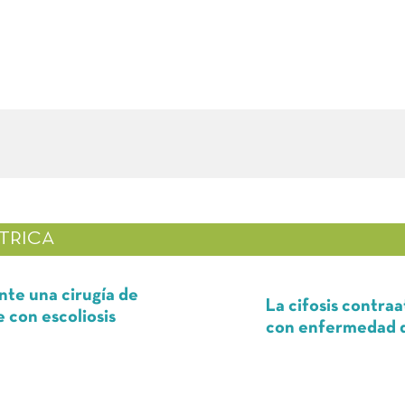
TRICA
 una cirugía de
La cifosis contraata
on escoliosis
con enfermedad de