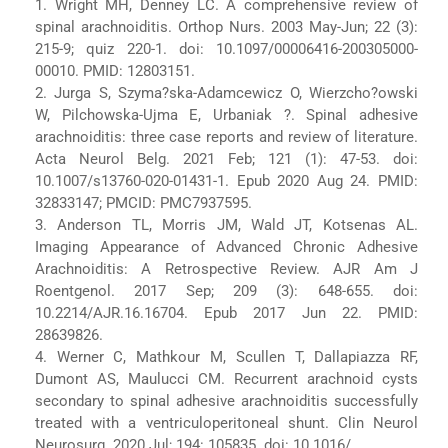
1. Wright MH, Denney LC. A comprehensive review of
spinal arachnoiditis. Orthop Nurs. 2003 May-Jun; 22 (3):
215-9; quiz 220-1. doi: 10.1097/00006416-200305000-
00010. PMID: 12803151.
2. Jurga S, Szyma?ska-Adamcewicz O, Wierzcho?owski
W, Pilchowska-Ujma E, Urbaniak ?. Spinal adhesive
arachnoiditis: three case reports and review of literature.
Acta Neurol Belg. 2021 Feb; 121 (1): 47-53. doi:
10.1007/s13760-020-01431-1. Epub 2020 Aug 24. PMID:
32833147; PMCID: PMC7937595.
3. Anderson TL, Morris JM, Wald JT, Kotsenas AL.
Imaging Appearance of Advanced Chronic Adhesive
Arachnoiditis: A Retrospective Review. AJR Am J
Roentgenol. 2017 Sep; 209 (3): 648-655. doi:
10.2214/AJR.16.16704. Epub 2017 Jun 22. PMID:
28639826.
4. Werner C, Mathkour M, Scullen T, Dallapiazza RF,
Dumont AS, Maulucci CM. Recurrent arachnoid cysts
secondary to spinal adhesive arachnoiditis successfully
treated with a ventriculoperitoneal shunt. Clin Neurol
Neurosurg. 2020 Jul; 194: 105835. doi: 10.1016/.