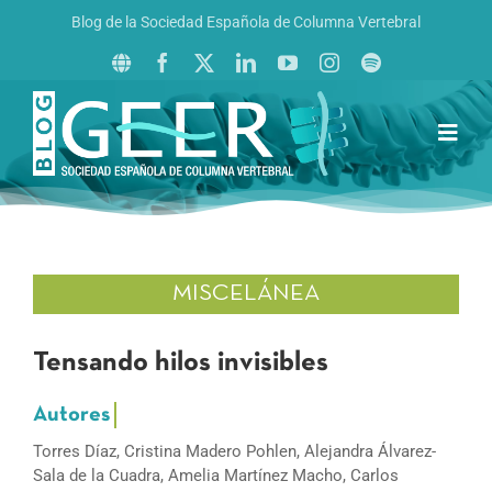
Saltar
Blog de la Sociedad Española de Columna Vertebral
al
contenido
Toggl
Navig
Inicio
Boletín GEER
Revista La Columna al Día
MISCELÁNEA
Reto al Raquis
Tensando hilos invisibles
Torres Díaz, Cristina Madero Pohlen, Alejandra Álvarez-
Sala de la Cuadra, Amelia Martínez Macho, Carlos