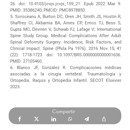
26. doi: 10.4103/jcvjs.jcvjs_159_21. Epub 2022 Mar 9.
PMID: 35386240; PMCID: PMC8978850.
5. Soroceanu A, Burton DC, Oren JH, Smith JS, Hostin R,
Shaffrey CI, Akbarnia BA, Ames CP, Errico TJ, Bess S,
Gupta MC, Deviren V, Schwab FJ, Lafage V; International
Spine Study Group. Medical Complications After Adult
Spinal Deformity Surgery: Incidence, Risk Factors, and
Clinical Impact. Spine (Phila Pa 1976). 2016 Nov 15; 41
(22): 1718-1723. doi: 10.1097/BRS.0000000000001636.
PMID: 27105460.
6. Blanco JF, González R. Complicaciones médicas
asociadas a la cirugía vertebral. Traumatología y
Ortopedia. Raquis y Ortopedia Infantil. SECOT Elsevier
2023.
Compartir