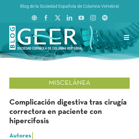
Saltar
Blog de la Sociedad Española de Columna Vertebral
al
contenido
Toggl
Navig
Inicio
Boletín GEER
Revista La Columna al Día
MISCELÁNEA
Reto al Raquis
Complicación digestiva tras cirugía
correctora en paciente con
hipercifosis