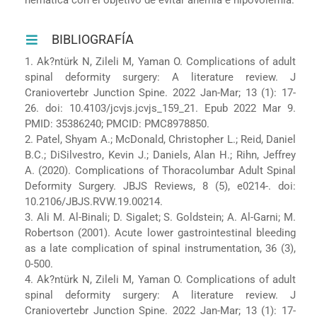
BIBLIOGRAFÍA
1. Ak?ntürk N, Zileli M, Yaman O. Complications of adult
spinal deformity surgery: A literature review. J
Craniovertebr Junction Spine. 2022 Jan-Mar; 13 (1): 17-
26. doi: 10.4103/jcvjs.jcvjs_159_21. Epub 2022 Mar 9.
PMID: 35386240; PMCID: PMC8978850.
2. Patel, Shyam A.; McDonald, Christopher L.; Reid, Daniel
B.C.; DiSilvestro, Kevin J.; Daniels, Alan H.; Rihn, Jeffrey
A. (2020). Complications of Thoracolumbar Adult Spinal
Deformity Surgery. JBJS Reviews, 8 (5), e0214-. doi:
10.2106/JBJS.RVW.19.00214.
3. Ali M. Al-Binali; D. Sigalet; S. Goldstein; A. Al-Garni; M.
Robertson (2001). Acute lower gastrointestinal bleeding
as a late complication of spinal instrumentation, 36 (3),
0-500.
4. Ak?ntürk N, Zileli M, Yaman O. Complications of adult
spinal deformity surgery: A literature review. J
Craniovertebr Junction Spine. 2022 Jan-Mar; 13 (1): 17-