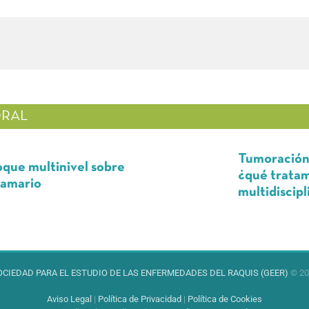
RAL
Tumoración C7-T1-T2
tinivel sobre
¿qué tratamiento re
multidisciplinar en 
OCIEDAD PARA EL ESTUDIO DE LAS ENFERMEDADES DEL RAQUIS (GEER)
© 20
Aviso Legal
|
Política de Privacidad
|
Política de Cookies