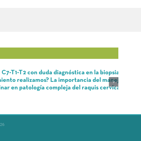
 con duda diagnóstica en la biopsia,
Fi
alizamos? La importancia del manejo
re
patología compleja del raquis cervical
26