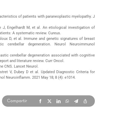
haracteristics of patients with paraneoplastic myelopathy. J
J, Engelhardt M, et al. An etiological investigation of
atients: A systematic review. Cureus.
saloux D, et al. Immune and genetic signatures of breast
stic cerebellar degeneration. Neurol Neuroimmunol
astic cerebellar degeneration associated with cognitive
eport and literature review. Curr Oncol.
he CNS. Lancet Neurol.
stret V, Dubey D et al. Updated Diagnostic Criteria for
l Neuroinflamm. 2021 May 18; 8 (4): e1014.
Compartir