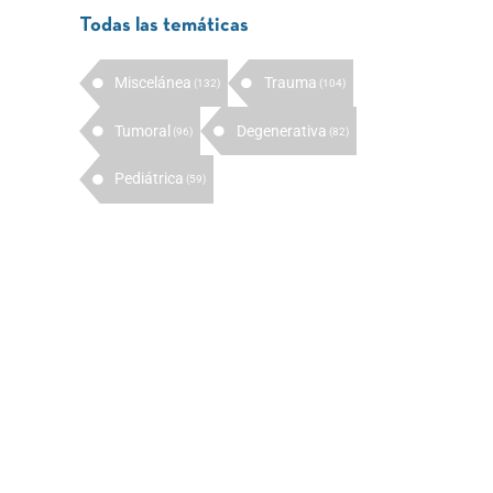
Todas las temáticas
Miscelánea
Trauma
(132)
(104)
Tumoral
Degenerativa
(96)
(82)
Pediátrica
(59)