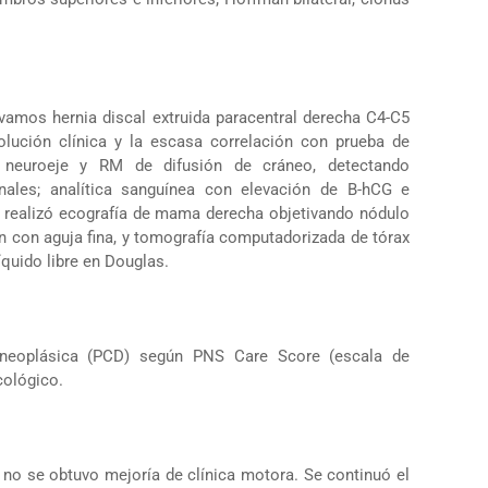
vamos hernia discal extruida paracentral derecha C4-C5
olución clínica y la escasa correlación con prueba de
 neuroeje y RM de difusión de cráneo, detectando
pinales; analítica sanguínea con elevación de B-hCG e
 realizó ecografía de mama derecha objetivando nódulo
n con aguja fina, y tomografía computadorizada de tórax
quido libre en Douglas.
aneoplásica (PCD) según PNS Care Score (escala de
cológico.
 no se obtuvo mejoría de clínica motora. Se continuó el