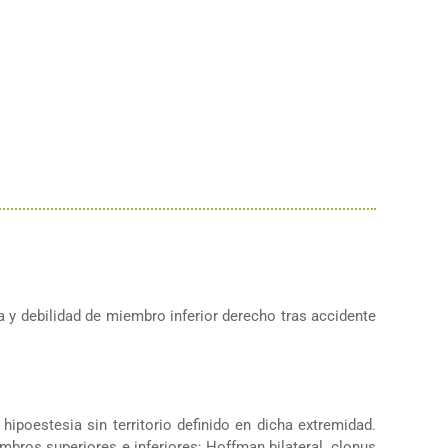
a y debilidad de miembro inferior derecho tras accidente
ipoestesia sin territorio definido en dicha extremidad.
bros superiores e inferiores; Hoffman bilateral, clonus