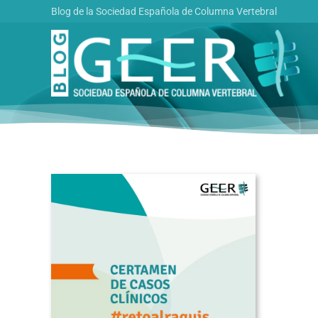
Saltar
Blog de la Sociedad Española de Columna Vertebral
al
contenido