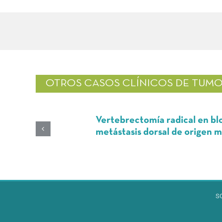
OTROS CASOS CLÍNICOS DE
TUMO
Vertebrectomía radical en bloque mul
metástasis dorsal de origen mamario
S