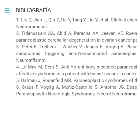
BIBLIOGRAFÍA
1. Liu Z, Jiao L, Qiu Z, Da Y, Tang Y, Lin Y, et al. Clinical c
Neuroimmunol.
2. Fidahussain AA, Abid A, Paracha AA, Jeevan VE, Rueve 
paraneoplastic cerebellar degeneration in ovarian cancer p
3. Peter E, Treilleux I, Wucher V, Jougla E, Vogrig A, Pis
carcinomas triggering anti-Yo-associated paraneopla
Neuroinflamm.
4. Le May M, Dent S. Anti-Yo antibody-mediated paraneopl
affective syndrome in a patient with breast cancer: a case r
5. Dalmau J, Rosenfeld MR. Paraneoplastic syndromes of t
6. Graus F, Vogrig A, Muñiz-Castrillo S, Antoine JG, Dese
Paraneoplastic Neurologic Syndromes. Neurol Neuroimmuno