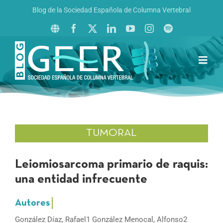
Saltar
Blog de la Sociedad Española de Columna Vertebral
al
contenido
Toggl
Navig
Inicio
Boletín GEER
Revista La Columna al Día
TUMORAL
Reto al Raquis
Leiomiosarcoma primario de raquis:
una entidad infrecuente
González Díaz, Rafael1 González Menocal, Alfonso2