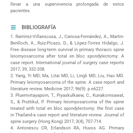
llevar a una supervivencia prolongada de estos
pacientes.
BIBLIOGRAFÍA
1. Ramírez-Villaescusa, J., Canosa-Fernández, A., Martin-
Benlloch, A., Ruiz-Picazo, D., & López-Torres Hidalgo, J.
Free disease long-term survival in primary thoracic spine
leiomyosarcoma after total en bloc spondylectomy: A
case report. International journal of surgery case reports
2017; 39, 332-338.
2. Yang, Yi MD; Ma, Litai MD; Li, Lingli MD; Liu, Hao MD.
Primary leiomyosarcoma of the spine: A case report and
literature review. Medicine 2017; 96(9): p e6227.
3. Pluemvitayaporn, T., Piyaskulkaew, C., Kunakornsawat,
S., & Pruttikul, P. Primary leiomyosarcoma of the spine
treated with total en bloc spondylectomy: the first case
in Thailand-a case report and literature review. Journal of
spine surgery (Hong Kong) 2017; 3(4), 707-714.
4. Antonescu CR, Erlandson RA, Huvos AG. Primary