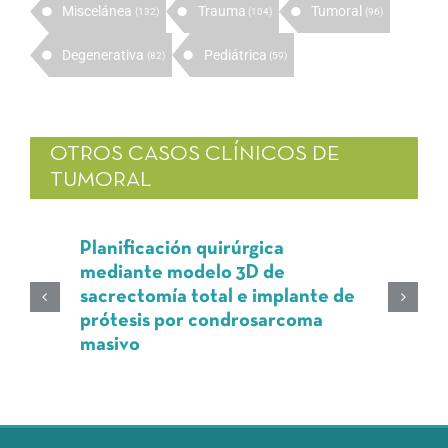
Miscelánea
Trauma
Tumoral
(132)
(104)
(96)
Degenerativa
Pediátrica
(82)
(59)
OTROS CASOS CLÍNICOS DE
TUMORAL
Planificación quirúrgica
mediante modelo 3D de
sacrectomía total e implante de
prótesis por condrosarcoma
masivo