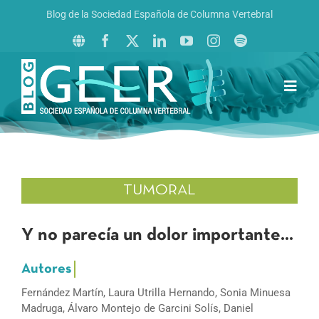
Saltar
Blog de la Sociedad Española de Columna Vertebral
al
contenido
Toggl
Navig
Inicio
Boletín GEER
Revista La Columna al Día
TUMORAL
Reto al Raquis
Y no parecía un dolor importante…
Fernández Martín, Laura Utrilla Hernando, Sonia Minuesa
Madruga, Álvaro Montejo de Garcini Solís, Daniel