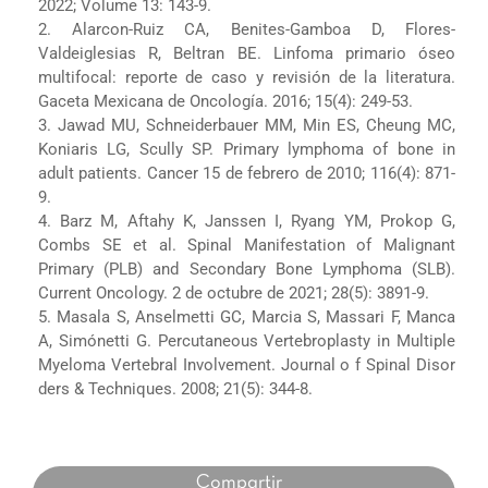
2022; Volume 13: 143-9.
2. Alarcon-Ruiz CA, Benites-Gamboa D, Flores-
Valdeiglesias R, Beltran BE. Linfoma primario óseo
multifocal: reporte de caso y revisión de la literatura.
Gaceta Mexicana de Oncología. 2016; 15(4): 249-53.
3. Jawad MU, Schneiderbauer MM, Min ES, Cheung MC,
Koniaris LG, Scully SP. Primary lymphoma of bone in
adult patients. Cancer 15 de febrero de 2010; 116(4): 871-
9.
4. Barz M, Aftahy K, Janssen I, Ryang YM, Prokop G,
Combs SE et al. Spinal Manifestation of Malignant
Primary (PLB) and Secondary Bone Lymphoma (SLB).
Current Oncology. 2 de octubre de 2021; 28(5): 3891-9.
5. Masala S, Anselmetti GC, Marcia S, Massari F, Manca
A, Simónetti G. Percutaneous Vertebroplasty in Multiple
Myeloma Vertebral Involvement. Journal o f Spinal Disor
ders & Techniques. 2008; 21(5): 344-8.
Compartir