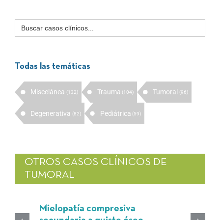
Buscar:
Todas las temáticas
Miscelánea
Trauma
Tumoral
(132)
(104)
(96)
Degenerativa
Pediátrica
(82)
(59)
OTROS CASOS CLÍNICOS DE
TUMORAL
Mielopatía compresiva