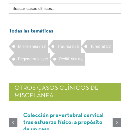
Buscar:
Todas las temáticas
Miscelánea
Trauma
Tumoral
(132)
(104)
(96)
Degenerativa
Pediátrica
(82)
(59)
OTROS CASOS CLÍNICOS DE
MISCELÁNEA
Colección prevertebral cervical
tras esfuerzo físico: a propósito
de un caso