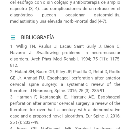
del esófago con o sin colgajo y antibioterapia de amplio
espectro (3, 4). Las complicaciones de un retraso en el
diagnóstico pueden ocasionar osteomielitis,
mediastinitis y una elevada morbi-mortalidad (4-7).
BIBLIOGRAFÍA
1. Willig TN, Paulus J, Lacau Saint Guily J, Béon C,
Navarro J. Swallowing problems in neuromuscular
disorders. Arch Phys Med Rehabil. 1994; 75 (11): 1175-
812.
2. Halani SH, Baum GR, Riley JP, Pradilla G, Refai D, Rodts
GE Jr, Ahmad FU. Esophageal perforation after anterior
cervical spine surgery: a systematic review of the
literature. J Neurosurg Spine. 2016; 25 (3): 285-91.
3. Harman F, Kaptanoglu E, Hasturk AE. Esophageal
perforation after anterior cervical surgery: a review of the
literature for over half a century with a demonstrative
case and a proposed novel algorithm. Eur Spine J. 2016;
25 (7): 2037-49.
4. Fogel GR, McDonnell MF. Surgical treatment of