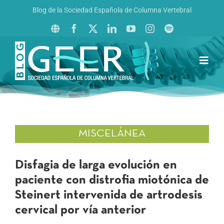
Saltar
Blog de la Sociedad Española de Columna Vertebral
al
contenido
Toggl
Navig
Inicio
Boletín GEER
Revista La Columna al Día
MISCELÁNEA
Reto al Raquis
Disfagia de larga evolución en
paciente con distrofia miotónica de
Steinert intervenida de artrodesis
cervical por vía anterior