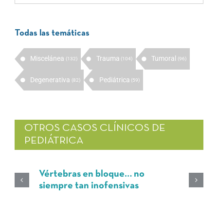
Todas las temáticas
Miscelánea
Trauma
Tumoral
(132)
(104)
(96)
Degenerativa
Pediátrica
(82)
(59)
OTROS CASOS CLÍNICOS DE
PEDIÁTRICA
Vértebras en bloque… no
siempre tan inofensivas