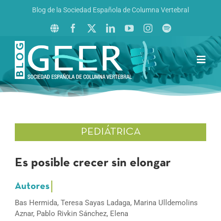
Saltar
Blog de la Sociedad Española de Columna Vertebral
al
contenido
Toggl
Navig
Inicio
Boletín GEER
Revista La Columna al Día
PEDIÁTRICA
Reto al Raquis
Es posible crecer sin elongar
Bas Hermida, Teresa Sayas Ladaga, Marina Ulldemolins
Aznar, Pablo Rivkin Sánchez, Elena