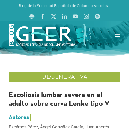
Saltar
Blog de la Sociedad Española de Columna Vertebral
al
contenido
Toggl
Navig
Inicio
Boletín GEER
Revista La Columna al Día
DEGENERATIVA
Reto al Raquis
Escoliosis lumbar severa en el
adulto sobre curva Lenke tipo V
Escámez Pérez, Ángel González García, Juan Andrés