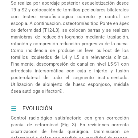
Se realiza por abordaje posterior esqueletización desde
T9 a S2 y colocación de tornillos pediculares bilaterales
con testeo neurofisiológico correcto y control de
escopia. A continuación, osteotomías tipo Ponte en ápex
de deformidad (T12-L3), se colocan barras y se realizan
maniobras de reducción logrando mediante traslación,
rotación y compresión reducción progresiva de la curva.
Como incidencia se produce un leve pull-out de los
tornillos izquierdos de L4 y L5 sin relevancia clínica.
Finalmente, descompresión de canal en nivel L5-S1 con
artrodesis intersomática con caja e injerto y fusión
posterolateral de todo el segmento instrumentado.
Utilización de aloinjerto de hueso esponjoso, médula
ósea autóloga e ifactor®.
EVOLUCIÓN
Control radiológico satisfactorio con gran corrección
parcial de deformidad (Fig. 3). En revisiones correcta
cicatrización de herida quirúrgica. Disminución de