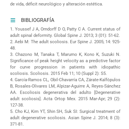
de vida, déficit neurológico y alteración estética.
BIBLIOGRAFÍA
1. Youssef J A, Orndorff D O, Patty C A. Current status of
adult spinal deformity. Global Spine J. 2013; 3 (01): 51-62.
2. Aebi M: The adult scoliosis. Eur Spine J. 2005; 14: 925-
48.
3. Chazono M, Tanaka T, Marumo K, Kono K, Suzuki N.
Significance of peak height velocity as a predictive factor
for curve progression in patients with idiopathic
scoliosis. Scoliosis. 2015 Feb 11; 10 (Suppl 2): S5.
4. García-Ramos CL, Obil-Chavarría CA, Zárate-Kalfópulos
B, Rosales-Olivares LM, Alpizar-Aguirre A, Reyes-Sánchez
AA. Escoliosis degenerativa del adulto [Degenerative
adult scoliosis]. Acta Ortop Mex. 2015 Mar-Apr; 29 (2):
127-38.
5. Cho KJ, Kim YT, Shin SH, Suk SI: Surgical treatment of
adult degenerative scoliosis. Asian Spine J. 2014; 8 (3):
371-81.