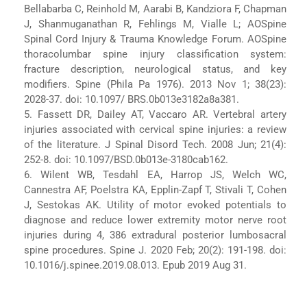
Bellabarba C, Reinhold M, Aarabi B, Kandziora F, Chapman
J, Shanmuganathan R, Fehlings M, Vialle L; AOSpine
Spinal Cord Injury & Trauma Knowledge Forum. AOSpine
thoracolumbar spine injury classification system:
fracture description, neurological status, and key
modifiers. Spine (Phila Pa 1976). 2013 Nov 1; 38(23):
2028-37. doi: 10.1097/ BRS.0b013e3182a8a381.
5. Fassett DR, Dailey AT, Vaccaro AR. Vertebral artery
injuries associated with cervical spine injuries: a review
of the literature. J Spinal Disord Tech. 2008 Jun; 21(4):
252-8. doi: 10.1097/BSD.0b013e-3180cab162.
6. Wilent WB, Tesdahl EA, Harrop JS, Welch WC,
Cannestra AF, Poelstra KA, Epplin-Zapf T, Stivali T, Cohen
J, Sestokas AK. Utility of motor evoked potentials to
diagnose and reduce lower extremity motor nerve root
injuries during 4, 386 extradural posterior lumbosacral
spine procedures. Spine J. 2020 Feb; 20(2): 191-198. doi:
10.1016/j.spinee.2019.08.013. Epub 2019 Aug 31.