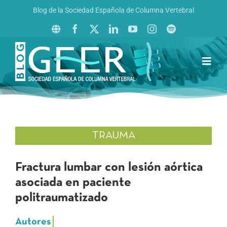
Saltar
Blog de la Sociedad Española de Columna Vertebral
al
contenido
Toggl
Navig
Inicio
Boletín GEER
Revista La Columna al Día
TRAUMA
Reto al Raquis
Fractura lumbar con lesión aórtica
asociada en paciente
politraumatizado