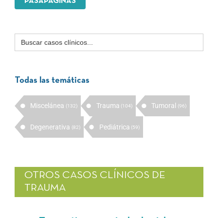
PASAPÁGINAS
Buscar:
Todas las temáticas
Miscelánea
Trauma
Tumoral
(132)
(104)
(96)
Degenerativa
Pediátrica
(82)
(59)
OTROS CASOS CLÍNICOS DE
TRAUMA