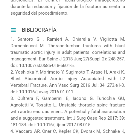
durante la reducción y fijación de la fractura aumenta la
seguridad del procedimiento.
BIBLIOGRAFÍA
1. Santoro G , Ramieri A, Chiarella V, Vigliotta M,
Domenicucci M. Thoraco-lumbar fractures with blunt
traumatic aortic injury in adult patients: correlations and
management. Eur Spine J 2018 Jun; 27(Suppl 2): 248-257.
doi: 10.1007/s00586-018-5601-5.
2. Yoshioka Y, Morimoto Y, Sugimoto T, Arase H, Araki K.
Blunt Abdominal Aortic Injury Associated with L2
Vertebral Fracture. Ann Vasc Surg 2016 Jul; 34: 273.e1-3.
doi: 10.1016/j.avsg.2016.01.011.
3. Cultrera F, Gamberini E, Iacono G, Turicchia GU,
Agnoletti V, Tosatto L. Unstable thoracic spine fracture
with aortic encroachment: A potentially fatal association
and a suggested treatment. Int J Surg Case Rep 2017; 39:
181-184. doi: 10.1016/j.ijscr.2017.08.015.
4. Vaccaro AR, Oner C, Kepler CK, Dvorak M, Schnake K,