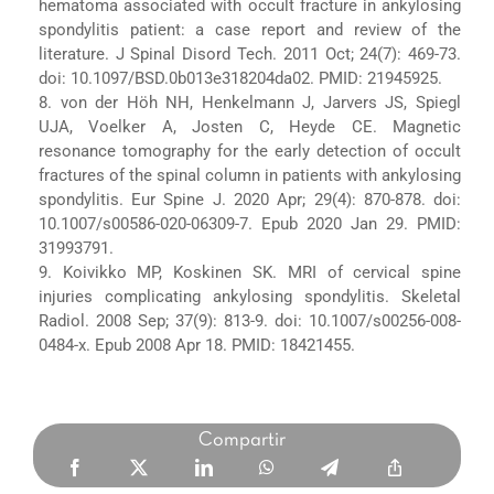
hematoma associated with occult fracture in ankylosing
spondylitis patient: a case report and review of the
literature. J Spinal Disord Tech. 2011 Oct; 24(7): 469-73.
doi: 10.1097/BSD.0b013e318204da02. PMID: 21945925.
8. von der Höh NH, Henkelmann J, Jarvers JS, Spiegl
UJA, Voelker A, Josten C, Heyde CE. Magnetic
resonance tomography for the early detection of occult
fractures of the spinal column in patients with ankylosing
spondylitis. Eur Spine J. 2020 Apr; 29(4): 870-878. doi:
10.1007/s00586-020-06309-7. Epub 2020 Jan 29. PMID:
31993791.
9. Koivikko MP, Koskinen SK. MRI of cervical spine
injuries complicating ankylosing spondylitis. Skeletal
Radiol. 2008 Sep; 37(9): 813-9. doi: 10.1007/s00256-008-
0484-x. Epub 2008 Apr 18. PMID: 18421455.
Compartir