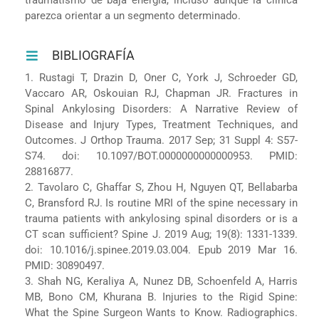
parezca orientar a un segmento determinado.
BIBLIOGRAFÍA
1. Rustagi T, Drazin D, Oner C, York J, Schroeder GD,
Vaccaro AR, Oskouian RJ, Chapman JR. Fractures in
Spinal Ankylosing Disorders: A Narrative Review of
Disease and Injury Types, Treatment Techniques, and
Outcomes. J Orthop Trauma. 2017 Sep; 31 Suppl 4: S57-
S74. doi: 10.1097/BOT.0000000000000953. PMID:
28816877.
2. Tavolaro C, Ghaffar S, Zhou H, Nguyen QT, Bellabarba
C, Bransford RJ. Is routine MRI of the spine necessary in
trauma patients with ankylosing spinal disorders or is a
CT scan sufficient? Spine J. 2019 Aug; 19(8): 1331-1339.
doi: 10.1016/j.spinee.2019.03.004. Epub 2019 Mar 16.
PMID: 30890497.
3. Shah NG, Keraliya A, Nunez DB, Schoenfeld A, Harris
MB, Bono CM, Khurana B. Injuries to the Rigid Spine:
What the Spine Surgeon Wants to Know. Radiographics.