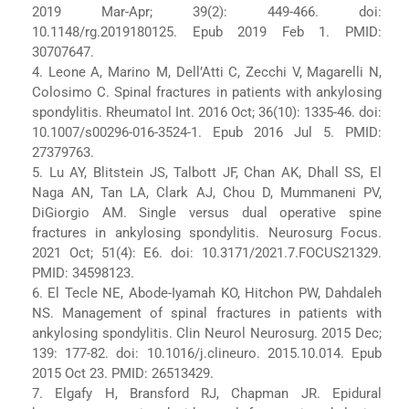
2019 Mar-Apr; 39(2): 449-466. doi:
10.1148/rg.2019180125. Epub 2019 Feb 1. PMID:
30707647.
4. Leone A, Marino M, Dell’Atti C, Zecchi V, Magarelli N,
Colosimo C. Spinal fractures in patients with ankylosing
spondylitis. Rheumatol Int. 2016 Oct; 36(10): 1335-46. doi:
10.1007/s00296-016-3524-1. Epub 2016 Jul 5. PMID:
27379763.
5. Lu AY, Blitstein JS, Talbott JF, Chan AK, Dhall SS, El
Naga AN, Tan LA, Clark AJ, Chou D, Mummaneni PV,
DiGiorgio AM. Single versus dual operative spine
fractures in ankylosing spondylitis. Neurosurg Focus.
2021 Oct; 51(4): E6. doi: 10.3171/2021.7.FOCUS21329.
PMID: 34598123.
6. El Tecle NE, Abode-Iyamah KO, Hitchon PW, Dahdaleh
NS. Management of spinal fractures in patients with
ankylosing spondylitis. Clin Neurol Neurosurg. 2015 Dec;
139: 177-82. doi: 10.1016/j.clineuro. 2015.10.014. Epub
2015 Oct 23. PMID: 26513429.
7. Elgafy H, Bransford RJ, Chapman JR. Epidural