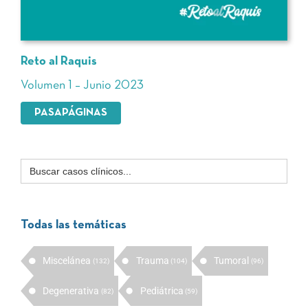
Reto al Raquis
Volumen 1 – Junio 2023
PASAPÁGINAS
Buscar:
Todas las temáticas
Miscelánea
Trauma
Tumoral
(132)
(104)
(96)
Degenerativa
Pediátrica
(82)
(59)