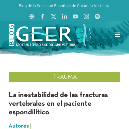
Saltar
Blog de la Sociedad Española de Columna Vertebral
al
contenido
Toggl
Navig
Inicio
Boletín GEER
Revista La Columna al Día
TRAUMA
Reto al Raquis
La inestabilidad de las fracturas
vertebrales en el paciente
espondilítico