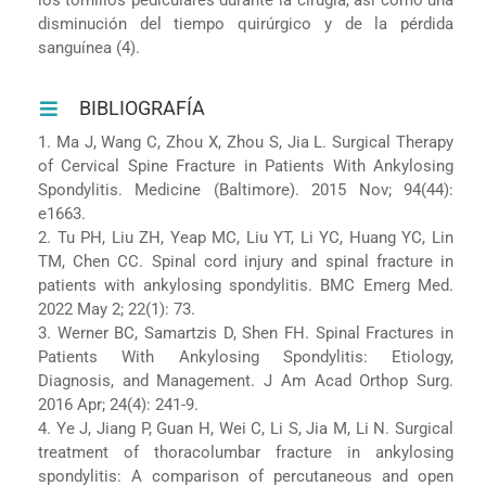
disminución del tiempo quirúrgico y de la pérdida
sanguínea (4).
BIBLIOGRAFÍA
1. Ma J, Wang C, Zhou X, Zhou S, Jia L. Surgical Therapy
of Cervical Spine Fracture in Patients With Ankylosing
Spondylitis. Medicine (Baltimore). 2015 Nov; 94(44):
e1663.
2. Tu PH, Liu ZH, Yeap MC, Liu YT, Li YC, Huang YC, Lin
TM, Chen CC. Spinal cord injury and spinal fracture in
patients with ankylosing spondylitis. BMC Emerg Med.
2022 May 2; 22(1): 73.
3. Werner BC, Samartzis D, Shen FH. Spinal Fractures in
Patients With Ankylosing Spondylitis: Etiology,
Diagnosis, and Management. J Am Acad Orthop Surg.
2016 Apr; 24(4): 241-9.
4. Ye J, Jiang P, Guan H, Wei C, Li S, Jia M, Li N. Surgical
treatment of thoracolumbar fracture in ankylosing
spondylitis: A comparison of percutaneous and open