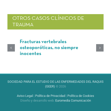
OTROS CASOS CLÍNICOS DE
TRAUMA
Fracturas vertebrales
osteoporóticas, no siempre
inocentes
SOCIEDAD PARA EL ESTUDIO DE LAS ENFERMEDADES DEL RAQUIS
(GEER)
© 2026
Aviso Legal
|
Política de Privacidad
|
Política de Cookies
Diseño y desarrollo web
:
Euromedia Comunicación