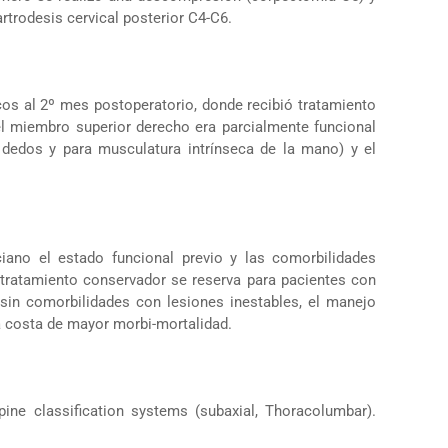
artrodesis cervical posterior C4-C6.
icos al 2º mes postoperatorio, donde recibió tratamiento
el miembro superior derecho era parcialmente funcional
e dedos y para musculatura intrínseca de la mano) y el
iano el estado funcional previo y las comorbilidades
 tratamiento conservador se reserva para pacientes con
 sin comorbilidades con lesiones inestables, el manejo
a costa de mayor morbi-mortalidad.
ne classification systems (subaxial, Thoracolumbar).