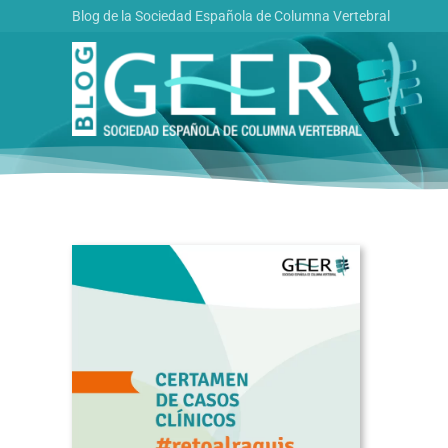
Saltar
Blog de la Sociedad Española de Columna Vertebral
al
contenido