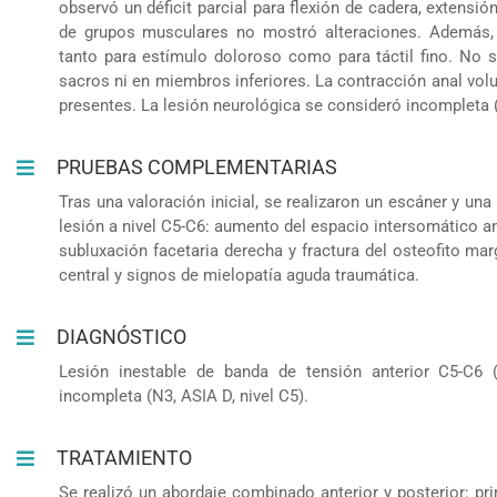
observó un déficit parcial para flexión de cadera, extensión 
de grupos musculares no mostró alteraciones. Además,
tanto para estímulo doloroso como para táctil fino. No 
sacros ni en miembros inferiores. La contracción anal volu
presentes. La lesión neurológica se consideró incompleta (
PRUEBAS COMPLEMENTARIAS
Tras una valoración inicial, se realizaron un escáner y u
lesión a nivel C5-C6: aumento del espacio intersomático an
subluxación facetaria derecha y fractura del osteofito ma
central y signos de mielopatía aguda traumática.
DIAGNÓSTICO
Lesión inestable de banda de tensión anterior C5-C6 
incompleta (N3, ASIA D, nivel C5).
TRATAMIENTO
Se realizó un abordaje combinado anterior y posterior: p