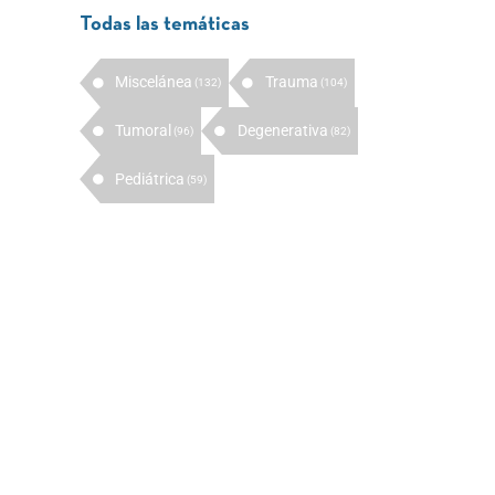
Todas las temáticas
Miscelánea
Trauma
(132)
(104)
Tumoral
Degenerativa
(96)
(82)
Pediátrica
(59)