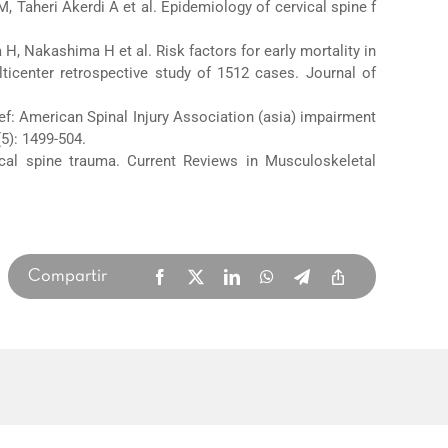
 Taheri Akerdi A et al. Epidemiology of cervical spine f
, Nakashima H et al. Risk factors for early mortality in
ulticenter retrospective study of 1512 cases. Journal of
ief: American Spinal Injury Association (asia) impairment
5): 1499-504.
cal spine trauma. Current Reviews in Musculoskeletal
Compartir