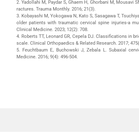
2. Yadollahi M, Paydar S, Ghaem H, Ghorbani M, Mousavi SM,
ractures. Trauma Monthly. 2016; 21(3).
3. Kobayashi M, Yokogawa N, Kato S, Sasagawa T, Tsuchiya H
older patients with traumatic cervical spine injuries-a m
Clinical Medicine. 2023; 12(2): 708.
4. Roberts TT, Leonard GR, Cepela DJ. Classifications in br
scale. Clinical Orthopaedics & Related Research. 2017; 475(
5. Feuchtbaum E, Buchowski J, Zebala L. Subaxial cervi
Medicine. 2016; 9(4): 496-504.