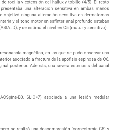
de rodilla y extensión del hallux y tobillo (4/5). El resto
 presentaba una alteración sensitiva en ambas manos
se objetivó ninguna alteración sensitiva en dermatomas
ntaria y el tono motor en esfínter anal profundo estaban
ASIA=D), y se estimó el nivel en C5 (motor y sensitivo).
na resonancia magnética, en las que se pudo observar una
terior asociado a fractura de la apófisis espinosa de C6,
rginal posterior. Además, una severa estenosis del canal
(AOSpine-B3, SLIC=7) asociada a una lesión medular
rimero se realizó una descompresión (corpectomía C5) y