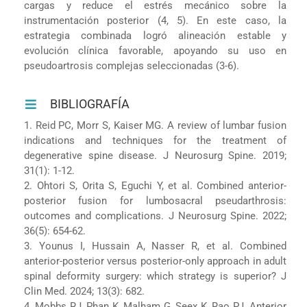
cargas y reduce el estrés mecánico sobre la
instrumentación posterior (4, 5). En este caso, la
estrategia combinada logró alineación estable y
evolución clínica favorable, apoyando su uso en
pseudoartrosis complejas seleccionadas (3-6).
BIBLIOGRAFÍA
1. Reid PC, Morr S, Kaiser MG. A review of lumbar fusion
indications and techniques for the treatment of
degenerative spine disease. J Neurosurg Spine. 2019;
31(1): 1-12.
2. Ohtori S, Orita S, Eguchi Y, et al. Combined anterior-
posterior fusion for lumbosacral pseudarthrosis:
outcomes and complications. J Neurosurg Spine. 2022;
36(5): 654-62.
3. Younus I, Hussain A, Nasser R, et al. Combined
anterior-posterior versus posterior-only approach in adult
spinal deformity surgery: which strategy is superior? J
Clin Med. 2024; 13(3): 682.
4. Mobbs RJ, Phan K, Malham G, Seex K, Rao PJ. Anterior