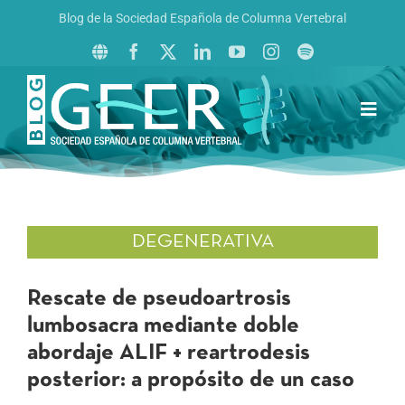
Saltar
Blog de la Sociedad Española de Columna Vertebral
al
contenido
Toggl
Navig
Inicio
Boletín GEER
Revista La Columna al Día
DEGENERATIVA
Reto al Raquis
Rescate de pseudoartrosis
lumbosacra mediante doble
abordaje ALIF + reartrodesis
posterior: a propósito de un caso