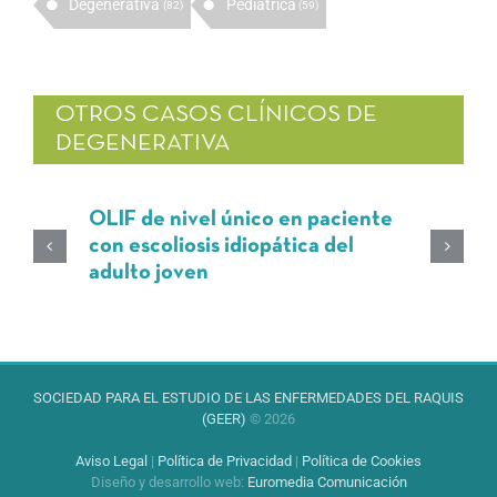
Degenerativa
Pediátrica
(82)
(59)
OTROS CASOS CLÍNICOS DE
DEGENERATIVA
OLIF de nivel único en paciente
con escoliosis idiopática del
adulto joven
SOCIEDAD PARA EL ESTUDIO DE LAS ENFERMEDADES DEL RAQUIS
(GEER)
© 2026
Aviso Legal
|
Política de Privacidad
|
Política de Cookies
Diseño y desarrollo web
:
Euromedia Comunicación