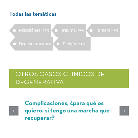
Todas las temáticas
Miscelánea
Trauma
Tumoral
(132)
(104)
(96)
Degenerativa
Pediátrica
(82)
(59)
OTROS CASOS CLÍNICOS DE
DEGENERATIVA
Complicaciones, ¿para qué os
quiero, si tengo una marcha que
recuperar?