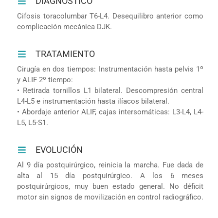
DIAGNÓSTICO
Cifosis toracolumbar T6-L4. Desequilibro anterior como
complicación mecánica DJK.
TRATAMIENTO
Cirugía en dos tiempos: Instrumentación hasta pelvis 1º
y ALIF 2º tiempo:
• Retirada tornillos L1 bilateral. Descompresión central
L4-L5 e instrumentación hasta ilíacos bilateral.
• Abordaje anterior ALIF, cajas intersomáticas: L3-L4, L4-
L5, L5-S1.
EVOLUCIÓN
Al 9 día postquirúrgico, reinicia la marcha. Fue dada de
alta al 15 día postquirúrgico. A los 6 meses
postquirúrgicos, muy buen estado general. No déficit
motor sin signos de movilización en control radiográfico.