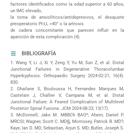
factores identificados como la edad superior a 60 años,
un IMC elevado,
la toma de ansiolíticos/antidepresivos, el desajuste
preoperatorio PI-LL >40° o la artrosis
de cadera concomitante que parecen influir en la
aparición de esta complicación (4).
BIBLIOGRAFÍA
1. Wang Y, Li J, Xi Y, Zeng Y, Yu M, Sun Z, et al. Distal
Junctional Failures in Degenerative Thoracolumbar
Hyperkyphosis. Orthopaedic Surgery 2024-02-21; 16(4):
830.
2. Ghailane S, Bouloussa H, Fernandes Marques M,
Castelain J, Challier V, Campana M, et al. Distal
Junctional Failure: A Feared Complication of Multilevel
Posterior Spinal Fusions. JCM 2024-08-23; 13(17).
3. McDonnell, Jake M. MBBCh BAO*; Ahern, Daniel P.
MRCSI; Wagner, Scott C. MD§; Morrissey, Patrick B. MD?;
Kaye, Ian D. MD; Sebastian, Arjun S. MD; Butler, Joseph S.