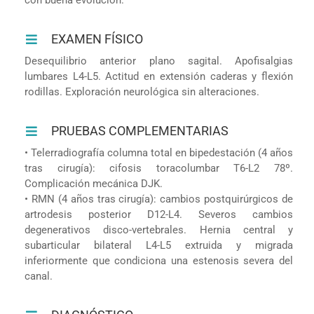
EXAMEN FÍSICO
Desequilibrio anterior plano sagital. Apofisalgias
lumbares L4-L5. Actitud en extensión caderas y flexión
rodillas. Exploración neurológica sin alteraciones.
PRUEBAS COMPLEMENTARIAS
• Telerradiografía columna total en bipedestación (4 años
tras cirugía): cifosis toracolumbar T6-L2 78º.
Complicación mecánica DJK.
• RMN (4 años tras cirugía): cambios postquirúrgicos de
artrodesis posterior D12-L4. Severos cambios
degenerativos disco-vertebrales. Hernia central y
subarticular bilateral L4-L5 extruida y migrada
inferiormente que condiciona una estenosis severa del
canal.