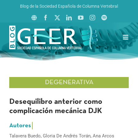
Saltar
Blog de la Sociedad Española de Columna Vertebral
al
contenido
Toggl
Navig
Inicio
Boletín GEER
Revista La Columna al Día
DEGENERATIVA
Reto al Raquis
Desequilibro anterior como
complicación mecánica DJK
Talavera Buedo, Gloria De Andrés Torán, Ana Arcos