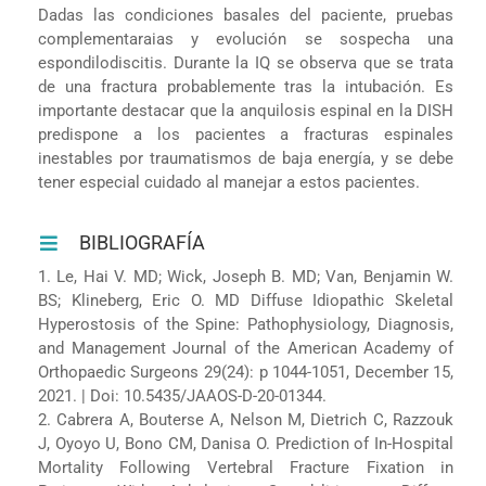
Dadas las condiciones basales del paciente, pruebas
complementaraias y evolución se sospecha una
espondilodiscitis. Durante la IQ se observa que se trata
de una fractura probablemente tras la intubación. Es
importante destacar que la anquilosis espinal en la DISH
predispone a los pacientes a fracturas espinales
inestables por traumatismos de baja energía, y se debe
tener especial cuidado al manejar a estos pacientes.
BIBLIOGRAFÍA
1. Le, Hai V. MD; Wick, Joseph B. MD; Van, Benjamin W.
BS; Klineberg, Eric O. MD Diffuse Idiopathic Skeletal
Hyperostosis of the Spine: Pathophysiology, Diagnosis,
and Management Journal of the American Academy of
Orthopaedic Surgeons 29(24): p 1044-1051, December 15,
2021. | Doi: 10.5435/JAAOS-D-20-01344.
2. Cabrera A, Bouterse A, Nelson M, Dietrich C, Razzouk
J, Oyoyo U, Bono CM, Danisa O. Prediction of In-Hospital
Mortality Following Vertebral Fracture Fixation in