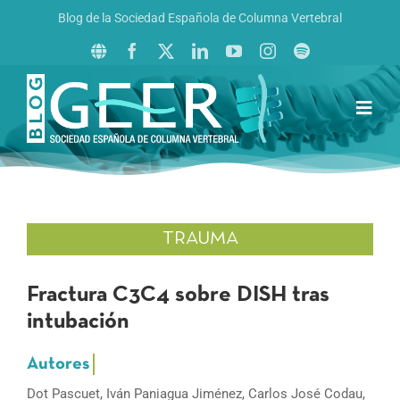
Saltar
Blog de la Sociedad Española de Columna Vertebral
al
contenido
Toggl
Navig
Inicio
Boletín GEER
Revista La Columna al Día
TRAUMA
Reto al Raquis
Fractura C3C4 sobre DISH tras
intubación
Dot Pascuet, Iván Paniagua Jiménez, Carlos José Codau,