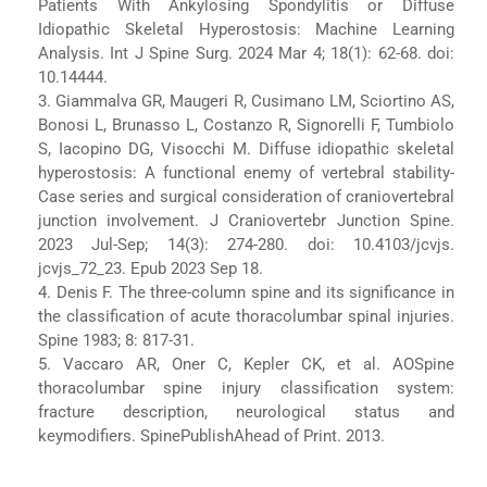
Patients With Ankylosing Spondylitis or Diffuse
Idiopathic Skeletal Hyperostosis: Machine Learning
Analysis. Int J Spine Surg. 2024 Mar 4; 18(1): 62-68. doi:
10.14444.
3. Giammalva GR, Maugeri R, Cusimano LM, Sciortino AS,
Bonosi L, Brunasso L, Costanzo R, Signorelli F, Tumbiolo
S, Iacopino DG, Visocchi M. Diffuse idiopathic skeletal
hyperostosis: A functional enemy of vertebral stability-
Case series and surgical consideration of craniovertebral
junction involvement. J Craniovertebr Junction Spine.
2023 Jul-Sep; 14(3): 274-280. doi: 10.4103/jcvjs.
jcvjs_72_23. Epub 2023 Sep 18.
4. Denis F. The three-column spine and its significance in
the classification of acute thoracolumbar spinal injuries.
Spine 1983; 8: 817-31.
5. Vaccaro AR, Oner C, Kepler CK, et al. AOSpine
thoracolumbar spine injury classification system:
fracture description, neurological status and
keymodifiers. SpinePublishAhead of Print. 2013.