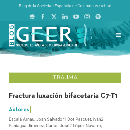
Saltar
Blog de la Sociedad Española de Columna Vertebral
al
contenido
Toggl
Navig
Inicio
Boletín GEER
Revista La Columna al Día
TRAUMA
Reto al Raquis
Fractura luxación bifacetaria C7-T1
Escala Arnau, Joan Salvador1 Dot Pascuet, Iván2
Paniagua Jiménez, Carlos José2 López Navarro,