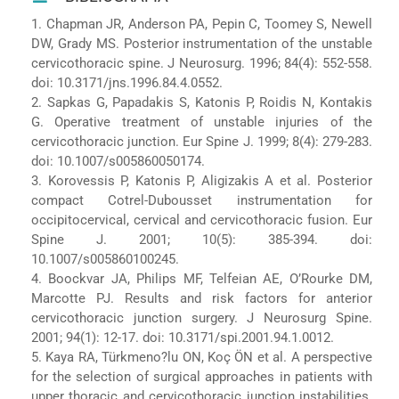
1. Chapman JR, Anderson PA, Pepin C, Toomey S, Newell
DW, Grady MS. Posterior instrumentation of the unstable
cervicothoracic spine. J Neurosurg. 1996; 84(4): 552-558.
doi: 10.3171/jns.1996.84.4.0552.
2. Sapkas G, Papadakis S, Katonis P, Roidis N, Kontakis
G. Operative treatment of unstable injuries of the
cervicothoracic junction. Eur Spine J. 1999; 8(4): 279-283.
doi: 10.1007/s005860050174.
3. Korovessis P, Katonis P, Aligizakis A et al. Posterior
compact Cotrel-Dubousset instrumentation for
occipitocervical, cervical and cervicothoracic fusion. Eur
Spine J. 2001; 10(5): 385-394. doi:
10.1007/s005860100245.
4. Boockvar JA, Philips MF, Telfeian AE, O’Rourke DM,
Marcotte PJ. Results and risk factors for anterior
cervicothoracic junction surgery. J Neurosurg Spine.
2001; 94(1): 12-17. doi: 10.3171/spi.2001.94.1.0012.
5. Kaya RA, Türkmeno?lu ON, Koç ÖN et al. A perspective
for the selection of surgical approaches in patients with
upper thoracic and cervicothoracic junction instabilities.