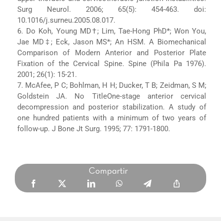
Surg Neurol. 2006; 65(5): 454-463. doi:
10.1016/j.surneu.2005.08.017.
6. Do Koh, Young MD†; Lim, Tae-Hong PhD*; Won You,
Jae MD‡; Eck, Jason MS*; An HSM. A Biomechanical
Comparison of Modern Anterior and Posterior Plate
Fixation of the Cervical Spine. Spine (Phila Pa 1976).
2001; 26(1): 15-21.
7. McAfee, P C; Bohlman, H H; Ducker, T B; Zeidman, S M;
Goldstein JA. No TitleOne-stage anterior cervical
decompression and posterior stabilization. A study of
one hundred patients with a minimum of two years of
follow-up. J Bone Jt Surg. 1995; 77: 1791-1800.
Compartir