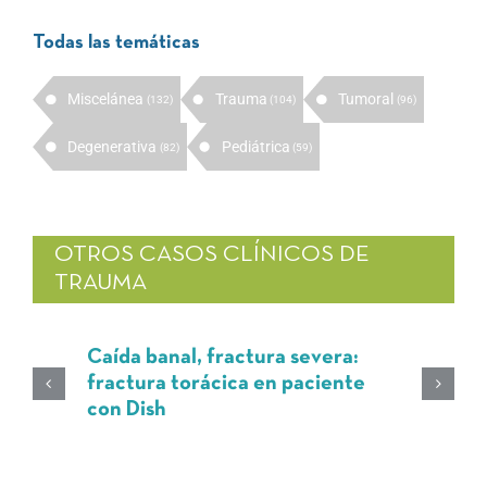
Todas las temáticas
Miscelánea
Trauma
Tumoral
(132)
(104)
(96)
Degenerativa
Pediátrica
(82)
(59)
OTROS CASOS CLÍNICOS DE
TRAUMA
Caída banal, fractura severa:
fractura torácica en paciente
con Dish