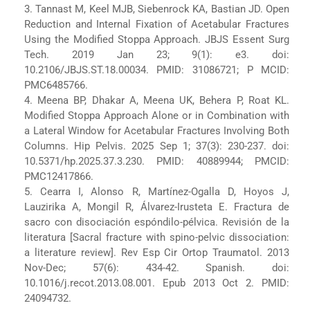
3. Tannast M, Keel MJB, Siebenrock KA, Bastian JD. Open
Reduction and Internal Fixation of Acetabular Fractures
Using the Modified Stoppa Approach. JBJS Essent Surg
Tech. 2019 Jan 23; 9(1): e3. doi:
10.2106/JBJS.ST.18.00034. PMID: 31086721; P MCID:
PMC6485766.
4. Meena BP, Dhakar A, Meena UK, Behera P, Roat KL.
Modified Stoppa Approach Alone or in Combination with
a Lateral Window for Acetabular Fractures Involving Both
Columns. Hip Pelvis. 2025 Sep 1; 37(3): 230-237. doi:
10.5371/hp.2025.37.3.230. PMID: 40889944; PMCID:
PMC12417866.
5. Cearra I, Alonso R, Martínez-Ogalla D, Hoyos J,
Lauzirika A, Mongil R, Álvarez-Irusteta E. Fractura de
sacro con disociación espóndilo-pélvica. Revisión de la
literatura [Sacral fracture with spino-pelvic dissociation:
a literature review]. Rev Esp Cir Ortop Traumatol. 2013
Nov-Dec; 57(6): 434-42. Spanish. doi:
10.1016/j.recot.2013.08.001. Epub 2013 Oct 2. PMID:
24094732.