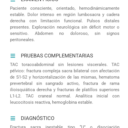
Paciente consciente, orientado, hemodinámicamente
estable. Dolor intenso en región lumbosacra y cadera
derecha con limitación funcional. Pulsos distales
presentes. Exploración neurológica sin déficit motor o
sensitivo. Abdomen no doloroso, sin signos
peritoneales.
PRUEBAS COMPLEMENTARIAS
TAC toracoabdominal sin lesiones viscerales. TAC
pélvico: fractura compleja sacra bilateral con afectación
de S1-S2 y horizontalización de las mismas, hematoma
prevertebral sin sangrado activo, fractura de rama
ilioisquiática derecha y fracturas de platillos superiores
L1-L2. TAC craneal normal. Analítica inicial con
leucocitosis reactiva, hemoglobina estable.
DIAGNÓSTICO
Fractura sacra inestable tipo “U” o disociación