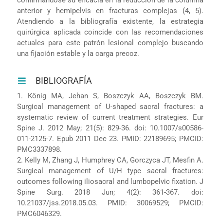
anterior y hemipelvis en fracturas complejas (4, 5).
Atendiendo a la bibliografía existente, la estrategia
quirúrgica aplicada coincide con las recomendaciones
actuales para este patrón lesional complejo buscando
una fijación estable y la carga precoz.
BIBLIOGRAFÍA
1. König MA, Jehan S, Boszczyk AA, Boszczyk BM.
Surgical management of U-shaped sacral fractures: a
systematic review of current treatment strategies. Eur
Spine J. 2012 May; 21(5): 829-36. doi: 10.1007/s00586-
011-2125-7. Epub 2011 Dec 23. PMID: 22189695; PMCID:
PMC3337898.
2. Kelly M, Zhang J, Humphrey CA, Gorczyca JT, Mesfin A.
Surgical management of U/H type sacral fractures:
outcomes following iliosacral and lumbopelvic fixation. J
Spine Surg. 2018 Jun; 4(2): 361-367. doi:
10.21037/jss.2018.05.03. PMID: 30069529; PMCID:
PMC6046329.