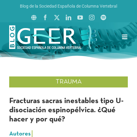
Saltar
Blog de la Sociedad Española de Columna Vertebral
al
contenido
Toggl
Navig
Inicio
Boletín GEER
Revista La Columna al Día
TRAUMA
Reto al Raquis
Fracturas sacras inestables tipo U-
disociación espinopélvica. ¿Qué
hacer y por qué?