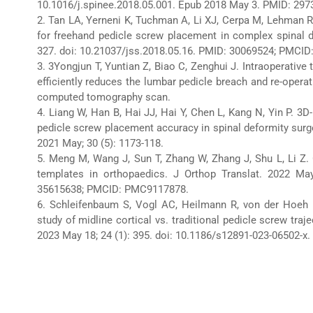
10.1016/j.spinee.2018.05.001. Epub 2018 May 3. PMID: 297
2. Tan LA, Yerneni K, Tuchman A, Li XJ, Cerpa M, Lehman RA
for freehand pedicle screw placement in complex spinal de
327. doi: 10.21037/jss.2018.05.16. PMID: 30069524; PMCI
3. 3Yongjun T, Yuntian Z, Biao C, Zenghui J. Intraoperativ
efficiently reduces the lumbar pedicle breach and re-opera
computed tomography scan.
4. Liang W, Han B, Hai JJ, Hai Y, Chen L, Kang N, Yin P. 3D
pedicle screw placement accuracy in spinal deformity surg
2021 May; 30 (5): 1173-118.
5. Meng M, Wang J, Sun T, Zhang W, Zhang J, Shu L, Li Z. 
templates in orthopaedics. J Orthop Translat. 2022 May 
35615638; PMCID: PMC9117878.
6. Schleifenbaum S, Vogl AC, Heilmann R, von der Hoeh
study of midline cortical vs. traditional pedicle screw tr
2023 May 18; 24 (1): 395. doi: 10.1186/s12891-023-06502