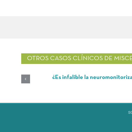
OTROS CASOS CLÍNICOS DE
MISC
cal
¿Es infalible la neuromonitorización 
S