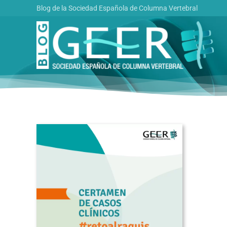
Saltar
Blog de la Sociedad Española de Columna Vertebral
al
contenido