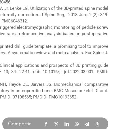
30456.
 Jr, Lenke LG. Utilization of the 3D-printed spine model
formity correction. J Spine Surg. 2018 Jun; 4 (2): 319-
D: PMC6046312.
e triggered electromyographic monitoring of pedicle screw
tive rate-a retrospective analysis based on postoperative
-printed drill guide template, a promising tool to improve
ery: A systematic review and meta-analysis. Eur Spine J.
Clinical applications and prospects of 3D printing guide
13; 34: 22-41. doi: 10.1016/j. jot.2022.03.001. PMID:
 NH, Heyde CE, Jarvers JS. Biomechanical comparative
ajectory in osteoporotic bone. BMC Musculoskelet Disord.
-x. PMID: 37198565; PMCID: PMC10193652.
Compartir