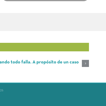
Do
do falla. A propósito de un caso
di
26