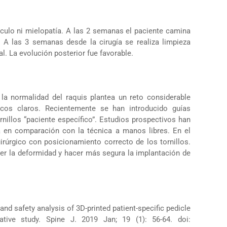
dículo ni mielopatía. A las 2 semanas el paciente camina
. A las 3 semanas desde la cirugía se realiza limpieza
ial. La evolución posterior fue favorable.
 la normalidad del raquis plantea un reto considerable
cos claros. Recientemente se han introducido guías
nillos “paciente específico”. Estudios prospectivos han
 en comparación con la técnica a manos libres. En el
rúrgico con posicionamiento correcto de los tornillos.
r la deformidad y hacer más segura la implantación de
d safety analysis of 3D-printed patient-specific pedicle
tive study. Spine J. 2019 Jan; 19 (1): 56-64. doi: