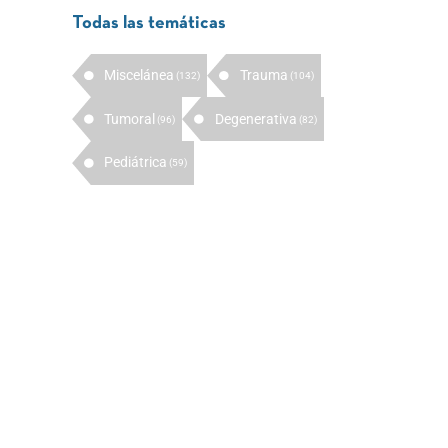
Todas las temáticas
Miscelánea
Trauma
(132)
(104)
Tumoral
Degenerativa
(96)
(82)
Pediátrica
(59)