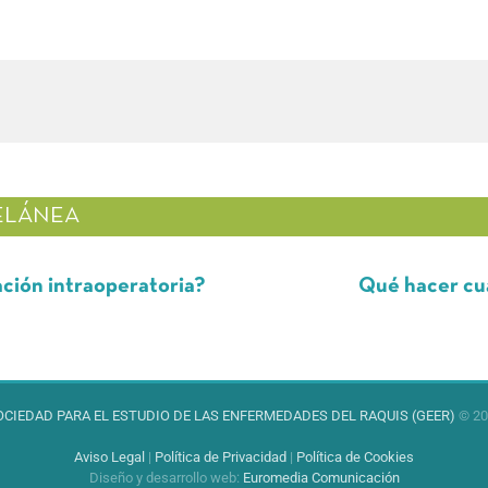
ELÁNEA
intraoperatoria?
Qué hacer cuando to
OCIEDAD PARA EL ESTUDIO DE LAS ENFERMEDADES DEL RAQUIS (GEER)
© 20
Aviso Legal
|
Política de Privacidad
|
Política de Cookies
Diseño y desarrollo web
:
Euromedia Comunicación