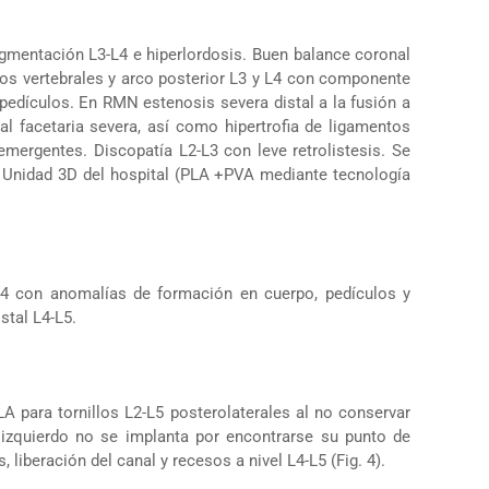
segmentación L3-L4 e hiperlordosis. Buen balance coronal
rpos vertebrales y arco posterior L3 y L4 con componente
pedículos. En RMN estenosis severa distal a la fusión a
nal facetaria severa, así como hipertrofia de ligamentos
mergentes. Discopatía L2-L3 con leve retrolistesis. Se
a Unidad 3D del hospital (PLA +PVA mediante tecnología
L4 con anomalías de formación en cuerpo, pedículos y
stal L4-L5.
LA para tornillos L2-L5 posterolaterales al no conservar
L4 izquierdo no se implanta por encontrarse su punto de
 liberación del canal y recesos a nivel L4-L5 (Fig. 4).