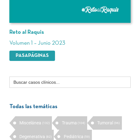
Reto al Raquis
Volumen 1 – Junio 2023
PASAPÁGINAS
Buscar:
Todas las temáticas
Miscelánea
Trauma
Tumoral
(132)
(104)
(96)
Degenerativa
Pediátrica
(82)
(59)