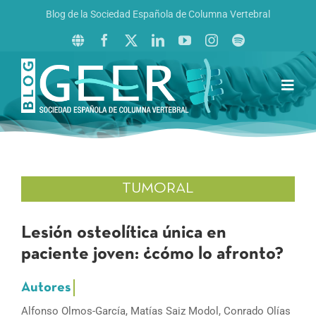
Saltar
Blog de la Sociedad Española de Columna Vertebral
al
contenido
Toggl
Navig
Inicio
Boletín GEER
Revista La Columna al Día
TUMORAL
Reto al Raquis
Lesión osteolítica única en
paciente joven: ¿cómo lo afronto?
Alfonso Olmos-García, Matías Saiz Modol, Conrado Olías