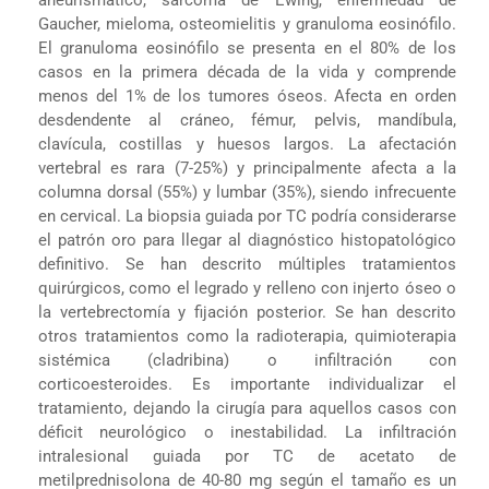
Gaucher, mieloma, osteomielitis y granuloma eosinófilo.
El granuloma eosinófilo se presenta en el 80% de los
casos en la primera década de la vida y comprende
menos del 1% de los tumores óseos. Afecta en orden
desdendente al cráneo, fémur, pelvis, mandíbula,
clavícula, costillas y huesos largos. La afectación
vertebral es rara (7-25%) y principalmente afecta a la
columna dorsal (55%) y lumbar (35%), siendo infrecuente
en cervical. La biopsia guiada por TC podría considerarse
el patrón oro para llegar al diagnóstico histopatológico
definitivo. Se han descrito múltiples tratamientos
quirúrgicos, como el legrado y relleno con injerto óseo o
la vertebrectomía y fijación posterior. Se han descrito
otros tratamientos como la radioterapia, quimioterapia
sistémica (cladribina) o infiltración con
corticoesteroides. Es importante individualizar el
tratamiento, dejando la cirugía para aquellos casos con
déficit neurológico o inestabilidad. La infiltración
intralesional guiada por TC de acetato de
metilprednisolona de 40-80 mg según el tamaño es un