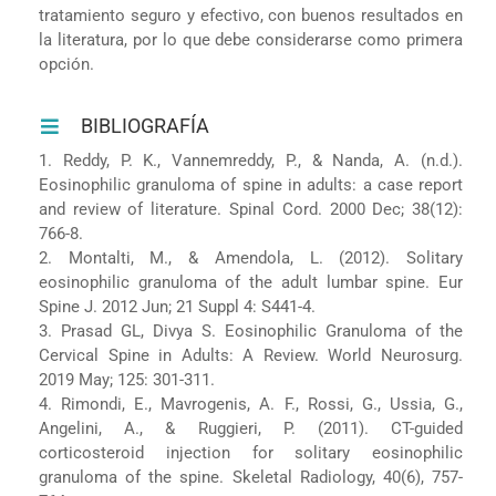
tratamiento seguro y efectivo, con buenos resultados en
la literatura, por lo que debe considerarse como primera
opción.
BIBLIOGRAFÍA
1. Reddy, P. K., Vannemreddy, P., & Nanda, A. (n.d.).
Eosinophilic granuloma of spine in adults: a case report
and review of literature. Spinal Cord. 2000 Dec; 38(12):
766-8.
2. Montalti, M., & Amendola, L. (2012). Solitary
eosinophilic granuloma of the adult lumbar spine. Eur
Spine J. 2012 Jun; 21 Suppl 4: S441-4.
3. Prasad GL, Divya S. Eosinophilic Granuloma of the
Cervical Spine in Adults: A Review. World Neurosurg.
2019 May; 125: 301-311.
4. Rimondi, E., Mavrogenis, A. F., Rossi, G., Ussia, G.,
Angelini, A., & Ruggieri, P. (2011). CT-guided
corticosteroid injection for solitary eosinophilic
granuloma of the spine. Skeletal Radiology, 40(6), 757-