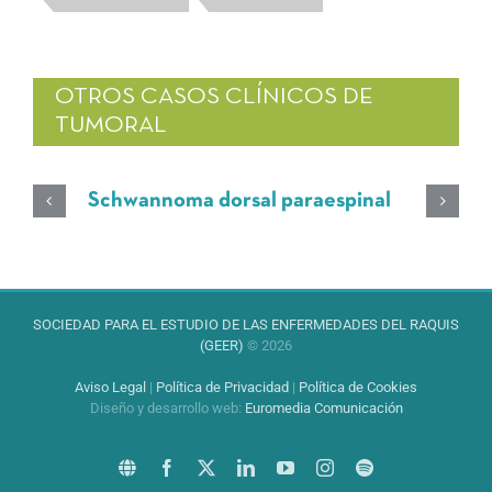
OTROS CASOS CLÍNICOS DE
TUMORAL
Schwannoma dorsal paraespinal
SOCIEDAD PARA EL ESTUDIO DE LAS ENFERMEDADES DEL RAQUIS
(GEER)
© 2026
Aviso Legal
|
Política de Privacidad
|
Política de Cookies
Diseño y desarrollo web
:
Euromedia Comunicación
Sitio
Facebook
X
LinkedIn
YouTube
Instagram
Spotify
web