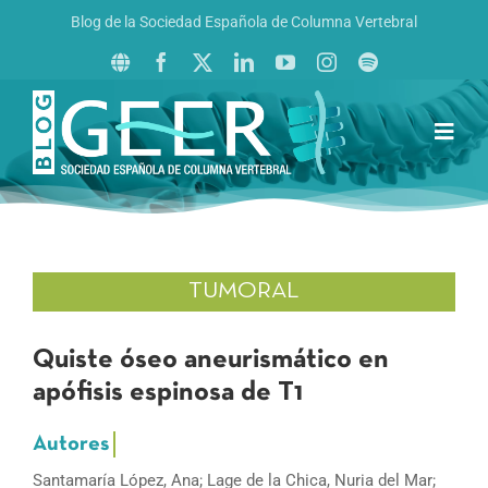
Saltar
Blog de la Sociedad Española de Columna Vertebral
al
contenido
Toggl
Navig
Inicio
Boletín GEER
Revista La Columna al Día
TUMORAL
Reto al Raquis
Quiste óseo aneurismático en
apófisis espinosa de T1
Santamaría López, Ana; Lage de la Chica, Nuria del Mar;