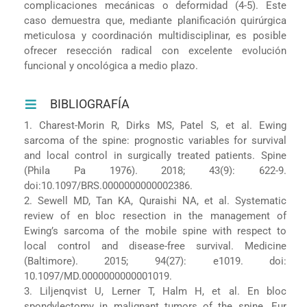
complicaciones mecánicas o deformidad (4-5). Este
caso demuestra que, mediante planificación quirúrgica
meticulosa y coordinación multidisciplinar, es posible
ofrecer resección radical con excelente evolución
funcional y oncológica a medio plazo.
BIBLIOGRAFÍA
1. Charest-Morin R, Dirks MS, Patel S, et al. Ewing
sarcoma of the spine: prognostic variables for survival
and local control in surgically treated patients. Spine
(Phila Pa 1976). 2018; 43(9): 622-9.
doi:10.1097/BRS.0000000000002386.
2. Sewell MD, Tan KA, Quraishi NA, et al. Systematic
review of en bloc resection in the management of
Ewing’s sarcoma of the mobile spine with respect to
local control and disease-free survival. Medicine
(Baltimore). 2015; 94(27): e1019. doi:
10.1097/MD.0000000000001019.
3. Liljenqvist U, Lerner T, Halm H, et al. En bloc
spondylectomy in malignant tumors of the spine. Eur