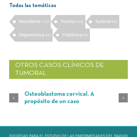
Todas las temáticas
Miscelánea
Trauma
Tumoral
(132)
(104)
(96)
Degenerativa
Pediátrica
(82)
(59)
OTROS CASOS CLÍNICOS DE
TUMORAL
Osteoblastoma cervical. A
propósito de un caso
SOCIEDAD PARA EL ESTUDIO DE LAS ENFERMEDADES DEL RAQUIS