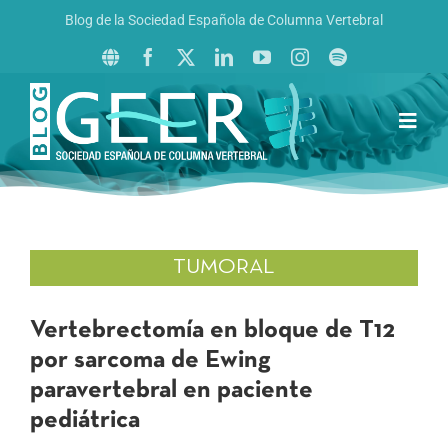
Saltar
Blog de la Sociedad Española de Columna Vertebral
al
contenido
Toggl
Navig
Inicio
Boletín GEER
Revista La Columna al Día
TUMORAL
Reto al Raquis
Vertebrectomía en bloque de T12
por sarcoma de Ewing
paravertebral en paciente
pediátrica