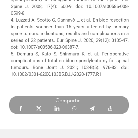
Spine J. 2008; 17(4): 600-9. doi: 10.1007/s00586-008-
0599-8.
4. Luzzati A, Scotto G, Cannavò L, et al. En bloc resection
in patients younger than 16 years affected by primary
spine tumors: indications, results and complications in a
series of 22 patients. Eur Spine J. 2020; 29(12): 3135-47.
doi: 10.1007/s00586-020-06387-7.
5. Demura S, Kato S, Shinmura K, et al. Perioperative
complications of total en bloc spondylectomy for spinal
tumours. Bone Joint J. 2021; 103-B(5): 976-83. doi:
10.1302/0301-620X.103B5.BJJ-2020-1777.R1.
Compartir