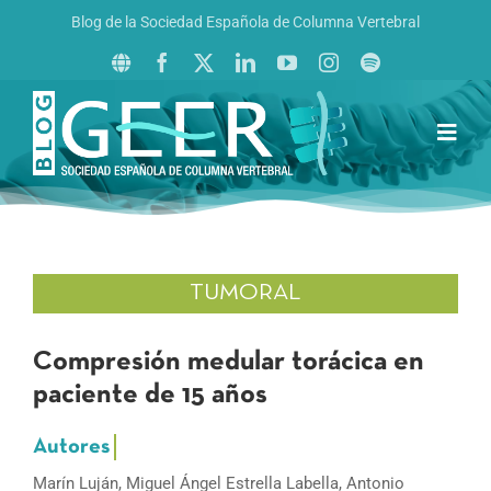
Saltar
Blog de la Sociedad Española de Columna Vertebral
al
contenido
Toggl
Navig
Inicio
Boletín GEER
Revista La Columna al Día
TUMORAL
Reto al Raquis
Compresión medular torácica en
paciente de 15 años
Marín Luján, Miguel Ángel Estrella Labella, Antonio