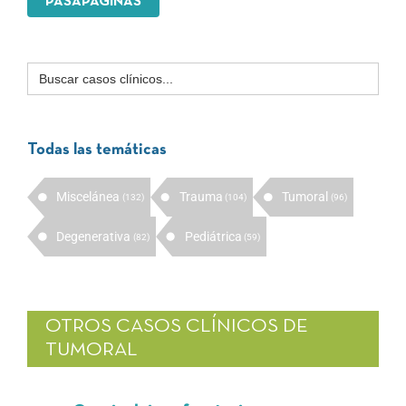
PASAPÁGINAS
Buscar:
Todas las temáticas
Miscelánea
Trauma
Tumoral
(132)
(104)
(96)
Degenerativa
Pediátrica
(82)
(59)
OTROS CASOS CLÍNICOS DE
TUMORAL