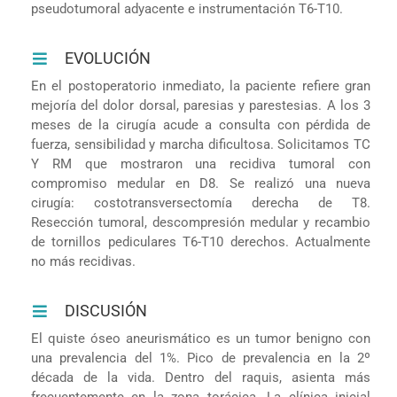
pseudotumoral adyacente e instrumentación T6-T10.
EVOLUCIÓN
En el postoperatorio inmediato, la paciente refiere gran
mejoría del dolor dorsal, paresias y parestesias. A los 3
meses de la cirugía acude a consulta con pérdida de
fuerza, sensibilidad y marcha dificultosa. Solicitamos TC
Y RM que mostraron una recidiva tumoral con
compromiso medular en D8. Se realizó una nueva
cirugía: costotransversectomía derecha de T8.
Resección tumoral, descompresión medular y recambio
de tornillos pediculares T6-T10 derechos. Actualmente
no más recidivas.
DISCUSIÓN
El quiste óseo aneurismático es un tumor benigno con
una prevalencia del 1%. Pico de prevalencia en la 2º
década de la vida. Dentro del raquis, asienta más
frecuentemente en la zona torácica. La clínica inicial