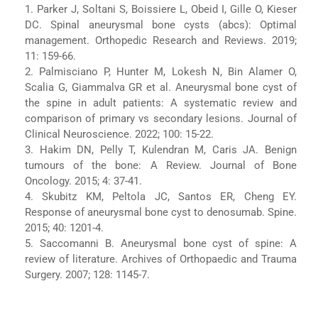
1. Parker J, Soltani S, Boissiere L, Obeid I, Gille O, Kieser
DC. Spinal aneurysmal bone cysts (abcs): Optimal
management. Orthopedic Research and Reviews. 2019;
11: 159-66.
2. Palmisciano P, Hunter M, Lokesh N, Bin Alamer O,
Scalia G, Giammalva GR et al. Aneurysmal bone cyst of
the spine in adult patients: A systematic review and
comparison of primary vs secondary lesions. Journal of
Clinical Neuroscience. 2022; 100: 15-22.
3. Hakim DN, Pelly T, Kulendran M, Caris JA. Benign
tumours of the bone: A Review. Journal of Bone
Oncology. 2015; 4: 37-41.
4. Skubitz KM, Peltola JC, Santos ER, Cheng EY.
Response of aneurysmal bone cyst to denosumab. Spine.
2015; 40: 1201-4.
5. Saccomanni B. Aneurysmal bone cyst of spine: A
review of literature. Archives of Orthopaedic and Trauma
Surgery. 2007; 128: 1145-7.