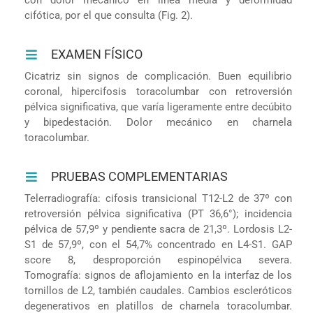
cifótica, por el que consulta (Fig. 2).
EXAMEN FÍSICO
Cicatriz sin signos de complicación. Buen equilibrio
coronal, hipercifosis toracolumbar con retroversión
pélvica significativa, que varía ligeramente entre decúbito
y bipedestación. Dolor mecánico en charnela
toracolumbar.
PRUEBAS COMPLEMENTARIAS
Telerradiografía: cifosis transicional T12-L2 de 37º con
retroversión pélvica significativa (PT 36,6°); incidencia
pélvica de 57,9º y pendiente sacra de 21,3º. Lordosis L2-
S1 de 57,9º, con el 54,7% concentrado en L4-S1. GAP
score 8, desproporción espinopélvica severa.
Tomografía: signos de aflojamiento en la interfaz de los
tornillos de L2, también caudales. Cambios escleróticos
degenerativos en platillos de charnela toracolumbar.