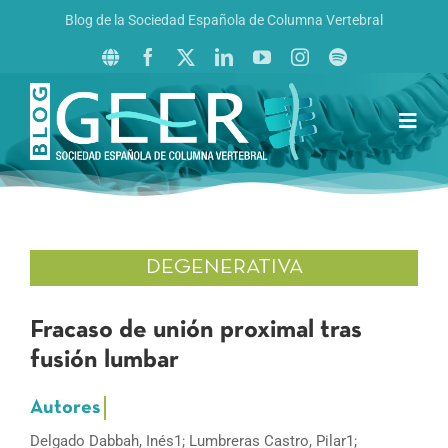
Saltar
Blog de la Sociedad Española de Columna Vertebral
al
contenido
Toggl
Navig
Inicio
Boletín GEER
Revista La Columna al Día
DEGENERATIVA
Reto al Raquis
Fracaso de unión proximal tras
fusión lumbar
Delgado Dabbah, Inés1; Lumbreras Castro, Pilar1;