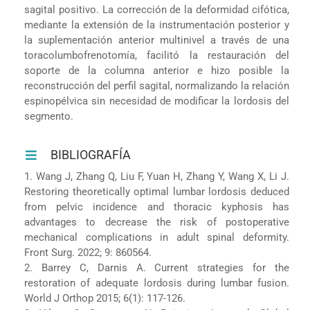
sagital positivo. La corrección de la deformidad cifótica,
mediante la extensión de la instrumentación posterior y
la suplementación anterior multinivel a través de una
toracolumbofrenotomía, facilitó la restauración del
soporte de la columna anterior e hizo posible la
reconstrucción del perfil sagital, normalizando la relación
espinopélvica sin necesidad de modificar la lordosis del
segmento.
BIBLIOGRAFÍA
1. Wang J, Zhang Q, Liu F, Yuan H, Zhang Y, Wang X, Li J.
Restoring theoretically optimal lumbar lordosis deduced
from pelvic incidence and thoracic kyphosis has
advantages to decrease the risk of postoperative
mechanical complications in adult spinal deformity.
Front Surg. 2022; 9: 860564.
2. Barrey C, Darnis A. Current strategies for the
restoration of adequate lordosis during lumbar fusion.
World J Orthop 2015; 6(1): 117-126.