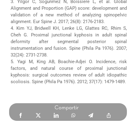
3. Yilgor C, Sogunmez N, Boissiere L, et al. Global
Alignment and Proportion (GAP) score: development and
validation of a new method of analyzing spinopelvic
alignment. Eur Spine J. 2017; 26(8): 2176-2183.
4. Kim YJ, Bridwell KH, Lenke LG, Glattes RC, Rhim S,
Cheh G. Proximal junctional kyphosis in adult spinal
deformity after segmental posterior spinal
instrumentation and fusion. Spine (Phila Pa 1976). 2007;
32(24): 2731-2738.
5. Yagi M, King AB, Boachie-Adjei O. Incidence, risk
factors, and natural course of proximal junctional
kyphosis: surgical outcomes review of adult idiopathic
scoliosis. Spine (Phila Pa 1976). 2012; 37(17): 1479-1489.
Compartir