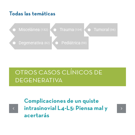
Todas las temáticas
Miscelánea
Trauma
Tumoral
(132)
(104)
(96)
Degenerativa
Pediátrica
(82)
(59)
OTROS CASOS CLÍNICOS DE
DEGENERATIVA
Complicaciones de un quiste
intrasinovial L4-L5: Piensa mal y
acertarás