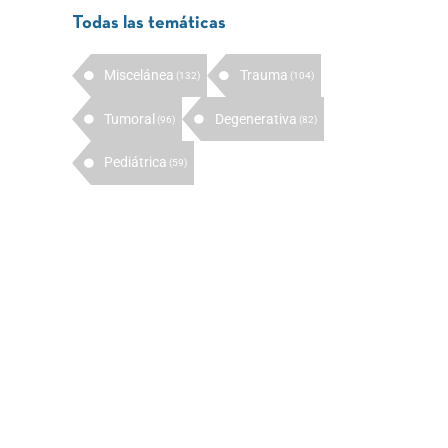
Todas las temáticas
Miscelánea
Trauma
(132)
(104)
Tumoral
Degenerativa
(96)
(82)
Pediátrica
(59)