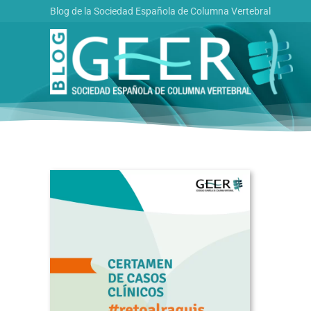
Saltar
Blog de la Sociedad Española de Columna Vertebral
al
contenido