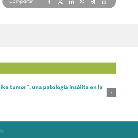
Compartir
r”, una patología insólita en la
Tu
lu
26