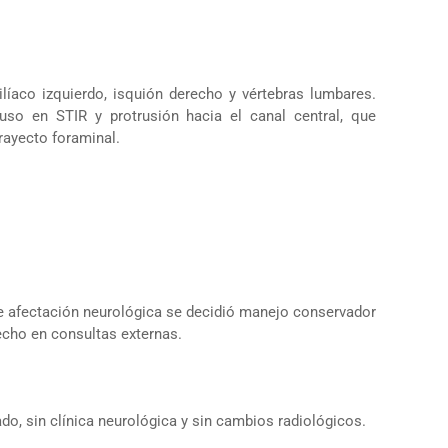
íaco izquierdo, isquión derecho y vértebras lumbares.
fuso en STIR y protrusión hacia el canal central, que
rayecto foraminal.
 de afectación neurológica se decidió manejo conservador
echo en consultas externas.
o, sin clínica neurológica y sin cambios radiológicos.