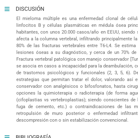
DISCUSIÓN
El mieloma múltiple es una enfermedad clonal de célula
linfocitos B y células plasmáticas en médula ósea princi
habitantes, con unos 20.000 casos/año en EEUU, siendo s
afecta a la columna vertebral, infiltrando principalmente 
80% de las fracturas vertebrales entre T6-L4. Se esti
lesiones óseas a su diagnóstico, y cerca de un 70% de 
Fractura vertebral patológica con manejo conservador [Tu
se asocia en casos a incapacidad para la deambulación, co
de trastornos psicológicos y funcionales (2, 3, 5, 6). 
estrategias que permitan tratar el dolor, valorando así
conservador con analgésicos o bifosfonatos, hasta cirug
opciones la quimioterapia o radioterapia (de forma ag
(cifoplastias vs vertebroplastias); siendo conscientes de
fuga de cemento, etc.) o contraindicaciones de las mi
retropulsión de muro posterior o enfermedad infiltran
descompresión con o sin estabilización convencional.
BIBLIOGRAFÍA