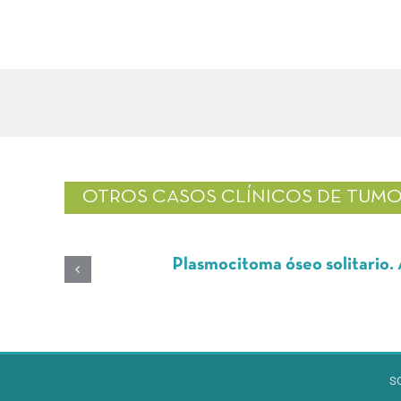
OTROS CASOS CLÍNICOS DE
TUMO
Plasmocitoma óseo solitario. A propós
S