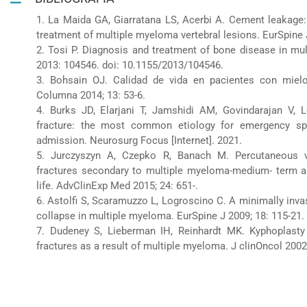
1. La Maida GA, Giarratana LS, Acerbi A. Cement leakage: 
treatment of multiple myeloma vertebral lesions. EurSpine J
2. Tosi P. Diagnosis and treatment of bone disease in mul
2013: 104546. doi: 10.1155/2013/104546.
3. Bohsain OJ. Calidad de vida en pacientes con mielo
Columna 2014; 13: 53-6.
4. Burks JD, Elarjani T, Jamshidi AM, Govindarajan V, 
fracture: the most common etiology for emergency spi
admission. Neurosurg Focus [Internet]. 2021.
5. Jurczyszyn A, Czepko R, Banach M. Percutaneous ve
fractures secondary to multiple myeloma-medium- term an
life. AdvClinExp Med 2015; 24: 651-.
6. Astolfi S, Scaramuzzo L, Logroscino C. A minimally invas
collapse in multiple myeloma. EurSpine J 2009; 18: 115-21.
7. Dudeney S, Lieberman IH, Reinhardt MK. Kyphoplasty 
fractures as a result of multiple myeloma. J clinOncol 2002;