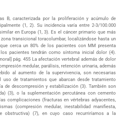
s B, caracterizada por la proliferación y acúmulo de
palmente (1, 2). Su incidencia varía entre 2-3/100.000
imilar en Europa (1, 3). Es el cáncer primario que más
la zona transicional toracolumbar, localizándose hasta un
ma que cerca un 80% de los pacientes con MM presenta
los pacientes tendrán como síntoma inicial dolor (4).
moral] pág. 455 La afectación vertebral además de dolor
mpresión medular, parálisis, retención urinaria, además
Debido al aumento de la supervivencia, son necesarias
 el uso de tratamientos que abarcan desde tratamiento
ía de descompresión y estabilización (3). También son
uda) (3), o la suplementación percutánea con cemento
 las complicaciones (fracturas en vértebras adyacentes,
smas (compresión medular, inestabilidad manifiesta,
te obstructiva) (7), en cuyo caso recurriríamos a la